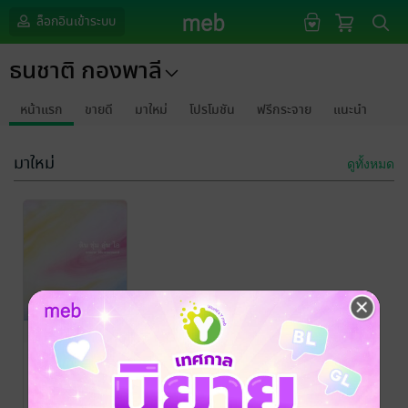
ล็อกอินเข้าระบบ
ธนชาติ กองพาลี
หน้าแรก
ขายดี
มาใหม่
โปรโมชัน
ฟรีกระจาย
แนะนำ
มาใหม่
ดูทั้งหมด
ดิน ชุ่ม อุ่น ไอ
ธนชาติ กองพาลี
การออกแบบและ
สร้างสรรค์