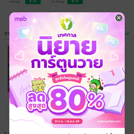
4 Rating
No Rating
Love / Yaoi
ขายดี
ดูทั้งหมด
-70%
กรุณาเข้าสู่
ระบบก่อน
ชายาองค์ชายสี่
หลิ่งเหวิน
/ ลัลณ์ล
กรุณาเข้าสู่
ลิน19
นิยายรักจีนโบราณ
ระบบก่อน
3 Rating
วิญญาพราก
ชายาองค์ชายสี่
พรมห
หลิ่งเหวิน
/ ลัลณ์ล
ลิน19
นิยายรักจีนโบราณ
กวีไตรภพ
/ ลัลณ์ล
ลิน19
นิยายวาย Boy
No Rating
3 Rating
Love / Yaoi