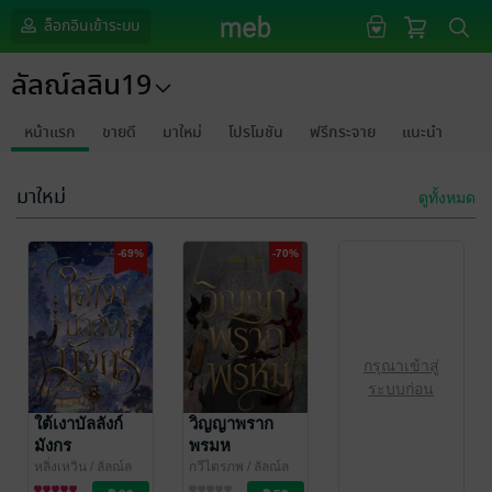
ล็อกอินเข้าระบบ
ลัลณ์ลลิน19
หน้าแรก
ขายดี
มาใหม่
โปรโมชัน
ฟรีกระจาย
แนะนำ
มาใหม่
ดูทั้งหมด
-69%
-70%
กรุณาเข้าสู่
ระบบก่อน
ใต้เงาบัลลังก์
วิญญาพราก
มังกร
พรมห
หลิ่งเหวิน
/ ลัลณ์ล
กวีไตรภพ
/ ลัลณ์ล
ลิน19
นิยายรักจีนโบราณ
ลิน19
นิยายวาย Boy