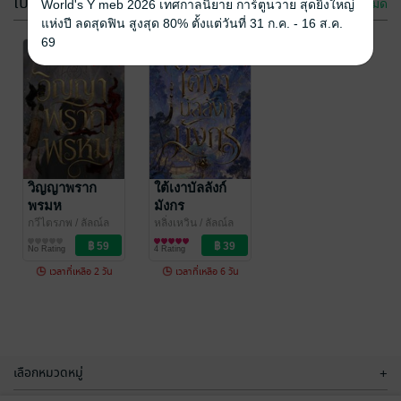
โปรโมชัน
ดูทั้งหมด
World's Y meb 2026 เทศกาลนิยาย การ์ตูนวาย สุดยิ่งใหญ่
แห่งปี ลดสุดฟิน สูงสุด 80% ตั้งแต่วันที่ 31 ก.ค. - 16 ส.ค.
69
-70%
-69%
SET เพื่อนรักรัก
เกลียดแต่รัก
นะเพื่อน
มาก - I'm hate
this man
ณิลรดา
วิญญาพราก
/ ลัลณ์ล
Wangxiaoxiao
ใต้เงาบัลลังก์
/
ลิน19
นิยายโรมานซ์
ลัลณ์ลลิน19
นิยายวาย Boy
พรมห
มังกร
No Rating
No Rating
Love / Yaoi
กวีไตรภพ
/ ลัลณ์ล
หลิ่งเหวิน
/ ลัลณ์ล
ลิน19
นิยายวาย Boy
ลิน19
นิยายรักจีนโบราณ
No Rating
4 Rating
Love / Yaoi
เวลาที่เหลือ 2 วัน
เวลาที่เหลือ 6 วัน
เลือกหมวดหมู่
+