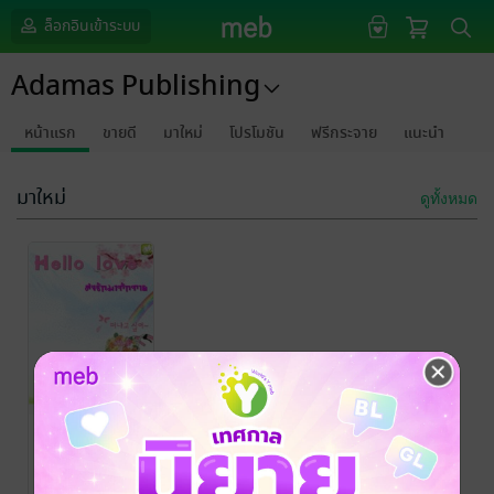
ล็อกอินเข้าระบบ
Adamas Publishing
หน้าแรก
ขายดี
มาใหม่
โปรโมชัน
ฟรีกระจาย
แนะนำ
มาใหม่
ดูทั้งหมด
Hello love ส่ง
รักมาทักทาย
ผาดโผน
/ Adamas
Publishing
นิยายรักวัยรุ่น