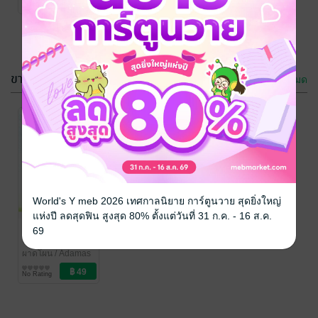
No Rating
ขายดี
ดูทั้งหมด
World's Y meb 2026 เทศกาลนิยาย การ์ตูนวาย สุดยิ่งใหญ่
แห่งปี ลดสุดฟิน สูงสุด 80% ตั้งแต่วันที่ 31 ก.ค. - 16 ส.ค.
Hello love ส่ง
69
รักมาทักทาย
ผาดโผน
/ Adamas
Publishing
นิยายรักวัยรุ่น
No Rating