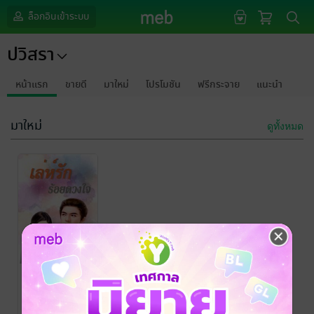
ล็อกอินเข้าระบบ
ปวิสรา
หน้าแรก
ขายดี
มาใหม่
โปรโมชัน
ฟรีกระจาย
แนะนำ
มาใหม่
ดูทั้งหมด
เล่ห์รักร้อย
ดวงใจ
ปวิสรา
นิยายโรมานซ์