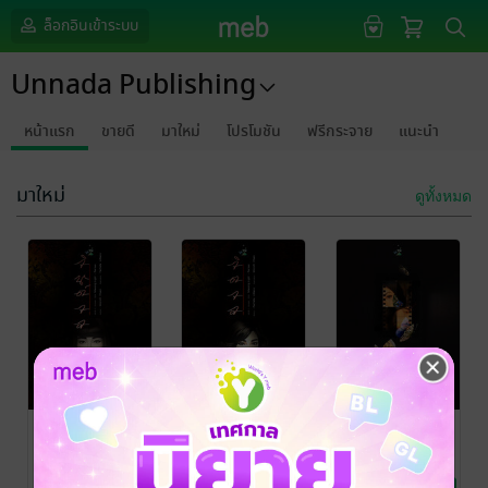
ล็อกอินเข้าระบบ
Unnada Publishing
หน้าแรก
ขายดี
มาใหม่
โปรโมชัน
ฟรีกระจาย
แนะนำ
มาใหม่
ดูทั้งหมด
จินต์จล
จิตจล
ธีรัญ
WormS Chain
/
Farfalla inDaco
/
Sinmahut
/
Unnada
ความรู้สึกดีๆ (Feel
Unnada
ความรู้สึกดีๆ (Feel
Unnada
ความรู้สึกดีๆ (Feel
Publishing
Good)
Publishing
Good)
Publishing
Good)