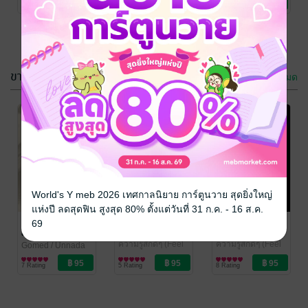
5 Rating
7 Rating
6 Rating
ขายดี
ดูทั้งหมด
ฟ้าระดาว
Our Journey
and Memories
Unnada
/ Unnada
Publishing
ความรู้สึกดีๆ (Feel
: New year
Gomed
/ Unnada
World's Y meb 2026 เทศกาลนิยาย การ์ตูนวาย สุดยิ่งใหญ่
Good)
Publishing
ความรู้สึกดีๆ (Feel
แห่งปี ลดสุดฟิน สูงสุด 80% ตั้งแต่วันที่ 31 ก.ค. - 16 ส.ค.
7 Rating
7 Rating
Good)
Our Journey
จินต์จล
สูญแสง
69
and Memories
WormS Chain
/
อิทธิพัทธ์
/ Unnada
Unnada
ความรู้สึกดีๆ (Feel
Publishing
ความรู้สึกดีๆ (Feel
: New year
Gomed
/ Unnada
Publishing
Good)
Good)
Publishing
ความรู้สึกดีๆ (Feel
7 Rating
5 Rating
8 Rating
Good)