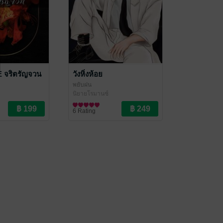
จริตรัญจวน
วังหิ่งห้อย
พยับฝน
นิยายโรมานซ์
6 Rating