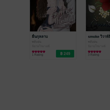
ผื่นกุหลาบ
smoke วิวาห์สี
พยับฝน
พยับฝน
นิยายโรมานซ์
นิยายโรมานซ์
1 Rating
3 Rating