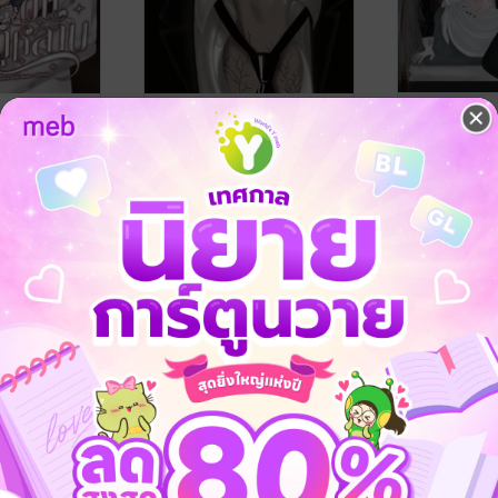
พึ่งพาภูตผี
พลบค่ำร่ำสุร
พยับฝน
พยับฝน
นิยายโรมานซ์
นิยายโรมานซ์
No Rating
2 Rating