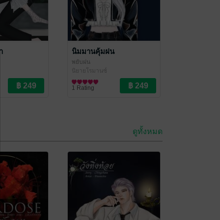
า
นิมมานคุ้มฝน
พยับฝน
นิยายโรมานซ์
1 Rating
ดูทั้งหมด