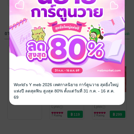
ขายดี
ดูทั้งหมด
กรุณาเข้าสู่
ระบบก่อน
เมื่อนางร้าย
กลายเป็นสตรีโง่
กรุณาเข้าสู่
งม
Lynn㋡
World's Y meb 2026 เทศกาลนิยาย การ์ตูนวาย สุดยิ่งใหญ่
ระบบก่อน
นิยายรักจีนโบราณ
แห่งปี ลดสุดฟิน สูงสุด 80% ตั้งแต่วันที่ 31 ก.ค. - 16 ส.ค.
6 Rating
หวนคืนอีกครา
SET ฮูหยินท่าน
69
ขอมีสามีเป็น
แม่ทัพ
องครักษ์
Lynn㋡
Lynn㋡
นิยายรักจีนโบราณ
นิยายรักจีนโบราณ
7 Rating
2 Rating