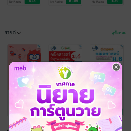
No Rating
No Rating
No Rating
Education
เรียน
Education
เรียน
Education
เรียน
และการตอบ
ง่าย
สนองของพืช
ขายดี
ดูทั้งหมด
Math ม.ปลาย -
Math ม.ปลาย -
เซต
ฟังก์ชัน
ทีมงานแม็คเอ็ดดู
ทีมงานแม็คเอ็ดดู
เคชั่น จำกัด
การศึกษา/ตำรา
/ MAC
เคชั่น จำกัด
การศึกษา/ตำรา
/ MAC
No Rating
No Rating
Education
เรียน
Education
เรียน
กิจกรรมเสริม
Goal
Compact
ทักษะ
คณิตศาสตร์พื้น
คณิตศาสตร์
วิทยาศาสตร์
ฐานและเพิ่มเติม
ม.6
ประกิต อนุมาศ
/
วุฒิพล สินธุนาวา
โกรบ มุทาพร และ
MAC Education
การศึกษา/ตำรา
รัตน์
การศึกษา/ตำรา
/ MAC
คณะ
การศึกษา/ตำรา
/ MAC
ป.4
ม.6
No Rating
No Rating
No Rating
เรียน
Education
เรียน
Education
เรียน