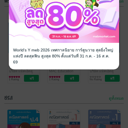
ฟรีกระจาย
ดูทั้งหมด
Compact
Goal ภาษา
World's Y meb 2026 เทศกาลนิยาย การ์ตูนวาย สุดยิ่งใหญ่
คณิตศาสตร์
อังกฤษ ม.4
แห่งปี ลดสุดฟิน สูงสุด 80% ตั้งแต่วันที่ 31 ก.ค. - 16 ส.ค.
ม.4
มนตรี ไพโรจน์
วารสารการ
/
อติมา แก้ว
วารสารแม็ค
วารสารการ
69
MAC Education
การศึกษา/ตำรา
สอาด,กุญชลี เหล็ก
การศึกษา/ตำรา
ศึกษาต้องมา
ม.1-3 ปีที่
ศึกษาต้องมา
No Rating
No Rating
เรียน
เพชร และธนากร โล่
เรียน
ก่อน ปีที่ 9 ฉบับ
2/2558 ฉบับ
ก่อน ปีที่ 9 ฉบับ
บริษัท แม็คเอ็ดดู
MAC Education
บริษัท แม็คเอ็ดดู
ห์จินด
/ MAC
เคชั่น จำกัด
ความรู้ทั่วไป
/ MAC
การศึกษา/ตำรา
เคชั่น จำกัด
นิตยสารความรู้
/ MAC
ที 2
พิเศษ
ที 1
1 Rating
Education
1 Rating
No Rating
Education
เรียน
Education
ซีรีส์
ดูทั้งหมด