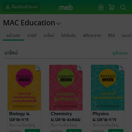
ล็อกอินเข้าระบบ
MAC Education
หน้าแรก
ขายดี
มาใหม่
โปรโมชัน
ฟรีกระจาย
ซีรีส์
แนะน
มาใหม่
ดูทั้งหมด
Biology ม.
Chemistry
Physics
ปลาย-การ
ม.ปลาย-อะตอม
ม.ปลาย-การ
ควบคุมการ
และสมบัติของ
เคลื่อนที่แบบ
ทีมงานแม็คเอ็ดดู
ทีมงานแม็คเอ็ดดู
ทีมงานแม็คเอ็ดดู
เคชั่น จำกัด
การศึกษา/ตำรา
/ MAC
เคชั่น จำกัด
การศึกษา/ตำรา
/ MAC
เคชั่น จำกัด
การศึกษา/ตำรา
/ MAC
เจริญเติบโต
ธาตุ
ฮาร์มอนิกอย่าง