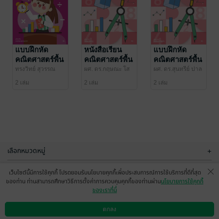
JUZZ Issue 19
JUZZ Issue 08
ทีมงาน JUZZ
/
MAC Education
MAC Education
นิตยสารวัยรุ่น
นิตยสารสาระบันเทิง
แบบฝึกหัด
หนังสือเรียน
แบบฝึกหัด
คณิตศาสตร์พื้น
คณิตศาสตร์พื้น
คณิตศาสตร์พื้น
2 Rating
1 Rating
ฐาน ป.4
ฐาน ม.1
ฐาน ม.1
ทรงวิทย์ สุวรรณ
ผศ. ดร.กฤษณะ โส
ผศ. ดร.สุนทรีย์ ปาล
ธาดา
/ MAC
ขุมา
/ MAC
วัฒน์ชัย
/ MAC
2 เล่ม
2 เล่ม
2 เล่ม
Education
Education
Education
เลือกหมวดหมู่
+
บริการช่วยเหลือ
+
เว็บไซต์นี้มีการใช้คุกกี้ โปรดยอมรับนโยบายคุกกี้เพื่อประสบการณ์การใช้บริการที่ดีที่สุด
ของท่าน ท่านสามารถศึกษาวิธีการตั้งค่าการควบคุมคุกกี้ของท่านผ่าน
นโยบายการใช้คุกกี้
เกี่ยวกับเรา
+
ของเราที่นี่
หนังสือเรียน
ทำอย่างไร ที่จะ
กลุ่มธุรกิจในเครือ
คณิตศาสตร์
คิดขั้นสูงเป็น
+
ตกลง
ดาวน์โหลดแอป
วิธีการใช้งาน
ติดต่อเรา
เพิ่มเติม ม.4
ผศ. ดร.สุนทรีย์ ปาล
รศ.ดร.นาตยา ปิลัน