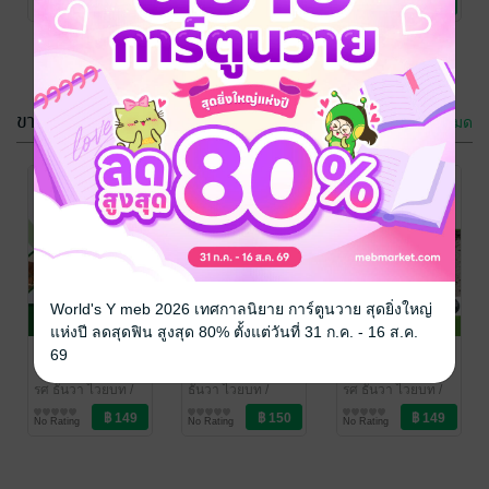
No Rating
No Rating
No Rating
ด้วยโปรแกรม
สำเร็จรููป
ขายดี
ดูทั้งหมด
อาหารสำหรับ
อาหารและการ
โคเนื้้อรายย่อย
ให้อาหารสัตว์
ครั้งที่ 2
รศ ธันวา ไวยบท
/
ธันวา ไวยบท
/
World's Y meb 2026 เทศกาลนิยาย การ์ตูนวาย สุดยิ่งใหญ่
มะขาม
สัตว์เลี้ยง
มะขาม
ความรู้ทั่วไป
แห่งปี ลดสุดฟิน สูงสุด 80% ตั้งแต่วันที่ 31 ก.ค. - 16 ส.ค.
No Rating
1 Rating
การจัดการ
คู่มือทำสัมมนา
อาหารสำหรับ
69
ระบบสืบพันธุ์
ทางการผลิต
โคเนื้้อรายย่อย
สัตว์
สัตว์
ครั้งที่ 2
รศ ธันวา ไวยบท
/
ธันวา ไวยบท
/
รศ ธันวา ไวยบท
/
มะขาม
สัตว์เลี้ยง
มะขาม
การศึกษา/ตำรา
มะขาม
สัตว์เลี้ยง
No Rating
No Rating
No Rating
เรียน