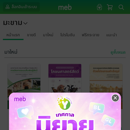
ล็อกอินเข้าระบบ
มะขาม
หน้าแรก
ขายดี
มาใหม่
โปรโมชัน
ฟรีกระจาย
แนะนำ
มาใหม่
ดูทั้งหมด
การจัดการ
โภชนาศาสตร์
การวางแผน
ระบบสืบพันธุ์
สัตว์
และการ
สัตว์
วิเคราะห์สถิติ
รศ ธันวา ไวยบท
/
รศ ธันวา ไวยบท
/
รศ ธันวา ไวยบท
/
มะขาม
สัตว์เลี้ยง
มะขาม
สัตว์เลี้ยง
มะขาม
คอมพิวเตอร์
ทางการเกษตร