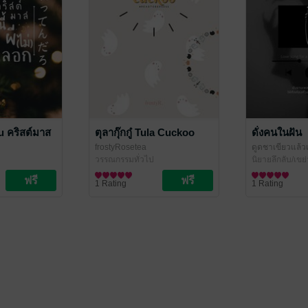
 คริสต์มาส
ตุลากุ๊กกู๋ Tula Cuckoo
ดั่งคนในฝัน
frostyRosetea
ดูดชาเขียวแล้วเล
วรรณกรรมทั่วไป
frostyRosetea
นิยายลึกลับ/เขย
uri
1 Rating
1 Rating