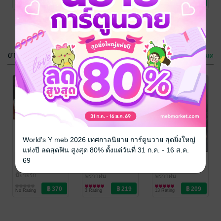
2 Rating
3 Rating
7 Rating
ขายดี
ดูทั้งหมด
SET เฮียที่รัก
เด็กเอนฯ ของ
เฮียทัช
พราวฝน
นิยายรัก
พราวฝน
World's Y meb 2026 เทศกาลนิยาย การ์ตูนวาย สุดยิ่งใหญ่
นิยายรัก
แห่งปี ลดสุดฟิน สูงสุด 80% ตั้งแต่วันที่ 31 ก.ค. - 16 ส.ค.
No Rating
8 Rating
SET เฮียที่รัก
ภรรยาจำเลย
เป็นนางร้าย ให้
69
ของนาวินทร์
เฮียรัก
พราวฝน
นิยายรัก
พราวฝน
พราวฝน
นิยายรัก
นิยายรัก
No Rating
3 Rating
13 Rating