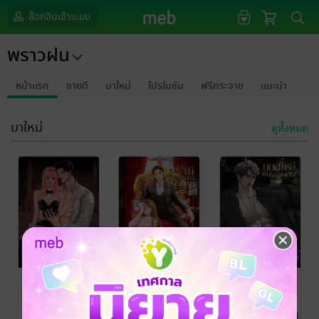
ล็อกอินเข้าระบบ
พราวฝน
หน้าแรก
ขายดี
มาใหม่
โปรโมชัน
ฟรีกระจาย
แนะนำ
มาใหม่
ดูทั้งหมด
หวงรักแอคลับ
ภรรยาจำเลย
บอสครับผม
ของนาวินทร์
ไม่ใช่เด็กโฮสต์
พราวฝน
นิยายรัก
พราวฝน
พราวฝน
นิยายรัก
นิยายรัก