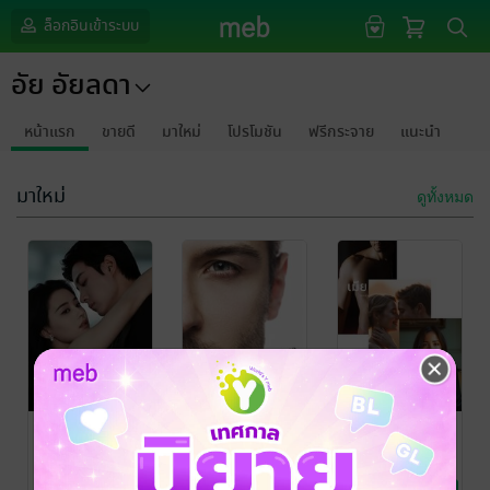
ล็อกอินเข้าระบบ
อัย อัยลดา
หน้าแรก
ขายดี
มาใหม่
โปรโมชัน
ฟรีกระจาย
แนะนำ
มาใหม่
ดูทั้งหมด
พันธนาการรัก
บำเรอรักซาตาน
SET พ่ายรัก
จำยอม
จอมมาร
อัย อัยลดา
นิยายโรมานซ์
อัย​ อัยลดา
/ อัย อัย
อัย อัยลดา/อัย​ อัย
ลดา
นิยายโรมานซ์
ลดา
นิยายโรมานซ์
/ อัย อัยลดา