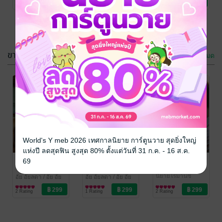
1 Rating
1 Rating
1 Rating
ขายดี
ดูทั้งหมด
ซาตานร้ายพ่าย
เทพบุตรซาตาน
รัก (อัย​ อัยลดา)
อัย​ อัยลดา
/ อัย อัย
ลดา
นิยายโรมานซ์
อัย​ อัยลดา
/ อัย อัย
World's Y meb 2026 เทศกาลนิยาย การ์ตูนวาย สุดยิ่งใหญ่
ลดา
นิยายโรมานซ์
แห่งปี ลดสุดฟิน สูงสุด 80% ตั้งแต่วันที่ 31 ก.ค. - 16 ส.ค.
3 Rating
3 Rating
ผู้หญิงคนนี้​ที่เธอ
พันธนาการรัก
เล่ห์รักซาตาน
69
ไม่รัก
จำยอม
อัย​ อัยลดา
/ อัย อัย
ลดา
นิยายโรมานซ์
อัย​ อัยลดา
/ อัย อัย
อัย​ อัยลดา
/ อัย อัย
ลดา
นิยายโรมานซ์
ลดา
นิยายโรมานซ์
2 Rating
1 Rating
2 Rating