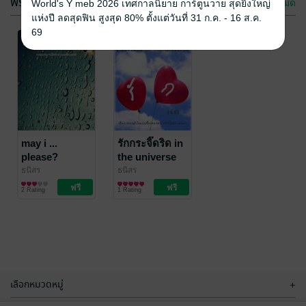
ฟรีกระจาย
ดูทั้งหมด
World's Y meb 2026 เทศกาลนิยาย การ์ตูนวาย สุดยิ่งใหญ่
แห่งปี ลดสุดฟิน สูงสุด 80% ตั้งแต่วันที่ 31 ก.ค. - 16 ส.ค.
69
may i ...
รักกระจิ๊ดริด in
please?
the universe
ธนิสร
ธนิสร
รวมเรื่องสั้น
รวมเรื่องสั้น
2 Rating
1 Rating
เลือกหมวดหมู่
+