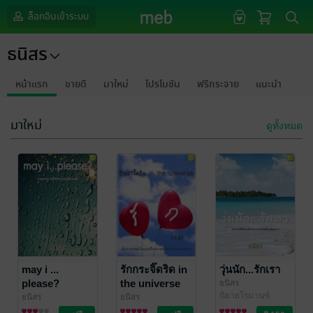
ล็อกอินเข้าระบบ
ธนิสร
หน้าแรก
ขายดี
มาใหม่
โปรโมชัน
ฟรีกระจาย
แนะนำ
มาใหม่
ดูทั้งหมด
may i ...
รักกระจิ๊ดริด in
วุ่นนัก...รักเรา
please?
the universe
ธนิสร
นิยายโรมานซ์
ธนิสร
ธนิสร
รวมเรื่องสั้น
รวมเรื่องสั้น