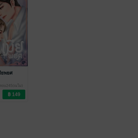
มียพยศ
mou245(ณโม)