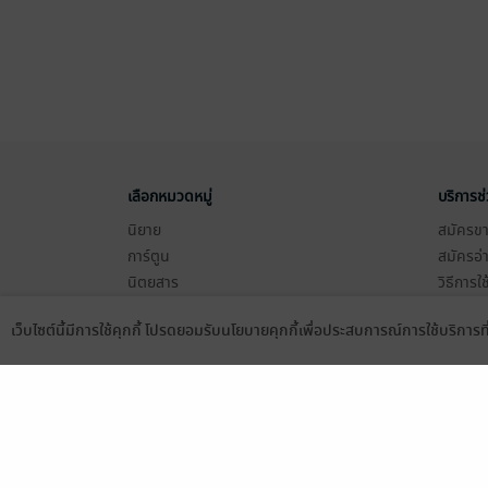
เลือกหมวดหมู่
บริการช
นิยาย
สมัครขาย
การ์ตูน
สมัครอ่
นิตยสาร
วิธีการใ
ทั่วไป
meb co
เว็บไซต์นี้มีการใช้คุกกี้ โปรดยอมรับนโยบายคุกกี้เพื่อประสบการณ์การใช้บริการ
หนังสือเสียง
Stamp ค
Language
ดาวน์โหลดแอป
บุฟเฟต์
Gift Co
เงื่อนไข
นโยบายค
แผนผังเ