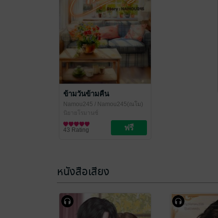
ข้ามวันข้ามคืน
Namou245
/ Namou245(ณโม)
นิยายโรมานซ์
43 Rating
หนังสือเสียง