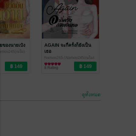
วายของนายเป๋ง
AGAIN จะกี่ครั้งก็ยังเป็น
เธอ
amou245(ณโม)
Namou245
/ Namou245(ณโม)
นิยายโรมานซ์
8 Rating
ดูทั้งหมด