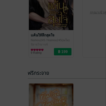
กรุณาเข้าส
แค้นให้ลึกสุดใจ
Namou245
/ Namou245(ณโม)
นิยายโรมานซ์
9 Rating
ฟรีกระจาย