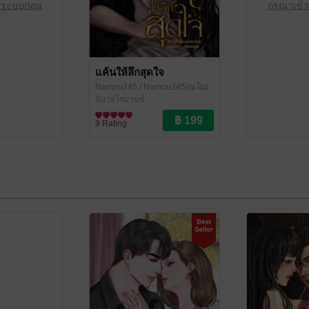
ู่ระบบก่อน
กรุณาเข้า
แค้นให้ลึกสุดใจ
Namou245
/ Namou245(ณโม)
นิยายโรมานซ์
9 Rating