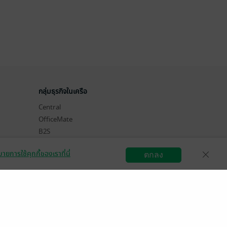
กลุ่มธุรกิจในเครือ
Central
OfficeMate
B2S
Power Buy
ายการใช้คุกกี้ของเราที่นี่
ตกลง
Supersports
สมัครขายอีบุ๊ก
วิธีการใช้งาน
ติดต่อเรา
Tops
Hytexts