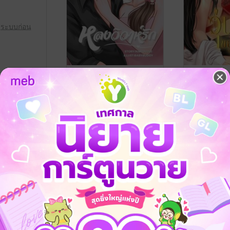
ู่ระบบก่อน
หลงวิวาห์รัก
ชีวิตอันวุ่น
Namou245
/ Namou245(ณโม)
Namou245
/ N
นิยายรัก
นิยายรัก
10 Rating
6 Rating