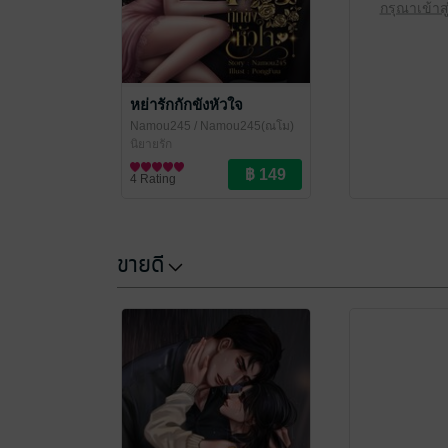
กรุณาเข้าส
หย่ารักกักขังหัวใจ
Namou245
/ Namou245(ณโม)
นิยายรัก
4 Rating
ขายดี