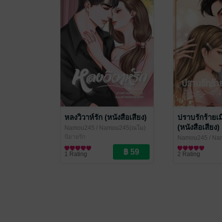
หลงวิวาห์รัก (หนังสือเสียง)
ปราบรักร้ายเ
(หนังสือเสียง)
Namou245
/ Namou245(ณโม)
นิยายรัก
Namou245
/ Na
นิยายโรมานซ์
1 Rating
2 Rating