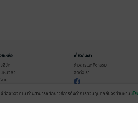
่วยเหลือ
เกี่ยวกับเรา
อีบุ๊ก
ข่าวสารและกิจกรรม
านหนังสือ
ติดต่อเรา
ช้งาน
in
ที่ดีที่สุดของท่าน ท่านสามารถศึกษาวิธีการตั้งค่าการควบคุมคุกกี้ของท่านผ่าน
นโยบ
ืออะไร?
de คืออะไร?
ในการใช้บริการ
วามเป็นส่วนตัว
ว็บไซต์