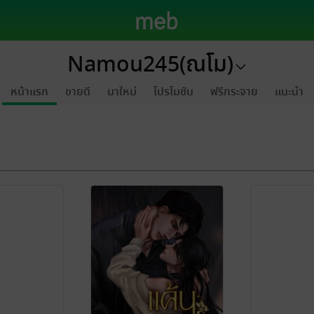
Namou245(ณโม)
หน้าแรก
ขายดี
มาใหม่
โปรโมชัน
ฟรีกระจาย
แนะนำ