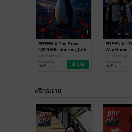
FREENIX The Brave
FREENIX : T
9,000 Mile Journey (เล่ม
Way Home - 
1)
Awakening (เ
รอยลิขิตกานท์
รอยลิขิตกานท์
บริบูรณ์)
นิยายผจญภัย/บู๊แอกชัน
นิยายผจญภัย/บู๊แ
No Rating
No Rating
ฟรีกระจาย