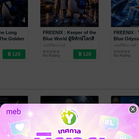
he Long
FREENIX : Keeper of the
FREENIX : 
The Golden
Blue World ผู้พิทักษ์โลกสี
Blue Odysse
ล่ม 4 จบ
คราม (เล่ม 3)
รอยลิขิตกานท์
รอยลิขิตกานท์
อกชัน
นิยายผจญภัย/บู๊แอกชัน
นิยายผจญภัย/บู
No Rating
No Rating