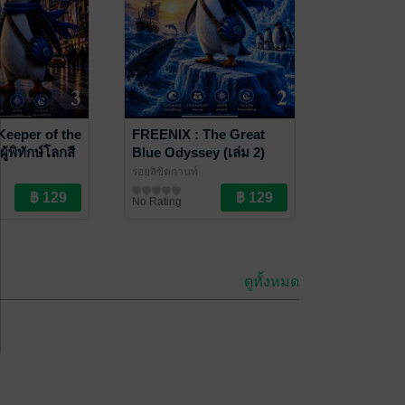
Keeper of the
FREENIX : The Great
ู้พิทักษ์โลกสี
Blue Odyssey (เล่ม 2)
)
รอยลิขิตกานท์
๊แอกชัน
นิยายผจญภัย/บู๊แอกชัน
No Rating
ดูทั้งหมด