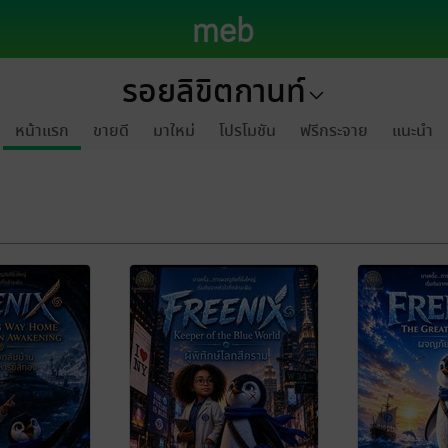
รอยลิขิตกานท์
หน้าแรก
ขายดี
มาใหม่
โปรโมชัน
ฟรีกระจาย
แนะนำ