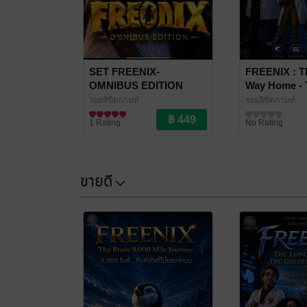
SET FREENIX-
FREENIX : T
OMNIBUS EDITION
Way Home - 
Awakening (เ
รอยลิขิตกานท์
รอยลิขิตกานท์
บริบูรณ์)
นิยายผจญภัย/บู๊แอกชัน
นิยายผจญภัย/บู๊แ
1 Rating
No Rating
ขายดี