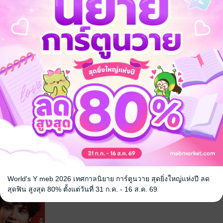
he Long
ลูกแม่ซื้อ
FREENIX : 
The Golden
Blue World ผ
รอยลิขิตกานท์
ล่ม 4 จบ
คราม (เล่ม 3
นิยายผจญภัย/บู๊แอกชัน
รอยลิขิตกานท์
อกชัน
นิยายผจญภัย/บู
No Rating
No Rating
World's Y meb 2026 เทศกาลนิยาย การ์ตูนวาย สุดยิ่งใหญ่แห่งปี ลด
สุดฟิน สูงสุด 80% ตั้งแต่วันที่ 31 ก.ค. - 16 ส.ค. 69