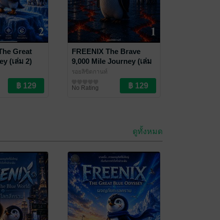
The Great
FREENIX The Brave
y (เล่ม 2)
9,000 Mile Journey (เล่ม
1)
รอยลิขิตกานท์
๊แอกชัน
นิยายผจญภัย/บู๊แอกชัน
No Rating
ดูทั้งหมด