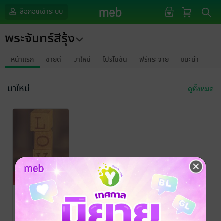
ล็อกอินเข้าระบบ
พระจันทร์สีรุ้ง
หน้าแรก
ขายดี
มาใหม่
โปรโมชัน
ฟรีกระจาย
แนะนำ
มาใหม่
ดูทั้งหมด
Love...รักได้ไง
พระจันทร์สีรุ้ง.
/
พระจันทร์สีรุ้ง
นิยาย Girl
Love/Yuri