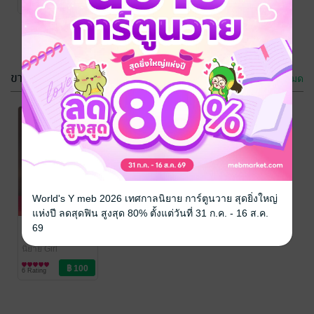
6 Rating
ขายดี
ดูทั้งหมด
World's Y meb 2026 เทศกาลนิยาย การ์ตูนวาย สุดยิ่งใหญ่
แห่งปี ลดสุดฟิน สูงสุด 80% ตั้งแต่วันที่ 31 ก.ค. - 16 ส.ค.
Love...รักได้ไง
69
พระจันทร์สีรุ้ง.
/
พระจันทร์สีรุ้ง
นิยาย Girl
Love/Yuri
6 Rating