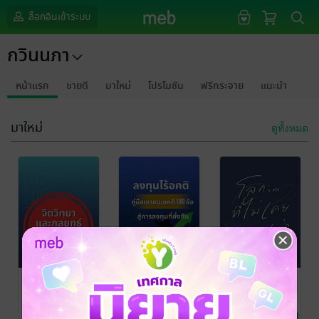
ล็อกอินเข้าระบบ
กวินนภา
หน้าแรก
ขายดี
มาใหม่
โปรโมชัน
ฟรีกระจาย
แนะนำ
มาใหม่
ดูทั้งหมด
จิตวิทยา และ
ลงทุนไร้อคติ
โลกที่ไม่เคย
กลยุทธ์สู่ความ
คู่มือเอาชนะ
บอกเล่า
สำเร็จในการ
อคติ 100 ข้อ สู่
กวินนภา
pennapa pasuk
/
กวินนภา
การเงินการลงทุน
กวินนภา
การเงินการลงทุน
พัฒนาตนเอง
เทรด :เอาชนะ
การลงทุนที่