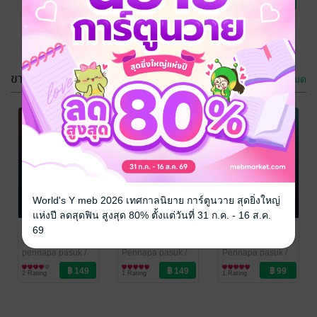
No Rating
No Rating
No Rating
ความกลัว ความ
ยั่งยืน
โลภ และความ
ท้าทายอื่นๆ
ขายดี
ดูทั้งหมด
จดหมายฉบับ
รวมคำคม
ลับสำหรับนัก
เปลี่ยนชีวิตพิชิต
เทรด
ความสำเร็จ
pennapa pasuk
/
pennapa pasuk
/
World's Y meb 2026 เทศกาลนิยาย การ์ตูนวาย สุดยิ่งใหญ่
กวินนภา
การเงินการลงทุน
กวินนภา
พัฒนาตนเอง
แห่งปี ลดสุดฟิน สูงสุด 80% ตั้งแต่วันที่ 31 ก.ค. - 16 ส.ค.
No Rating
No Rating
แนวคิดเปลี่ยน
15 เคล็ดลับ
5 บทเรียน
69
ชีวิตด้วยการ
สร้าง Mindset
วางแผนสู่เป้า
บริหารเวลา
การเทรดอย่าง
หมายชีวิตที่คุณ
pennapa pasuk
/
Pennapa pasuk
/
Pennapa pasuk
/
กวินนภา
พัฒนาตนเอง
กวินนภา
การเงินการลงทุน
กวินนภา
พัฒนาตนเอง
ยั่งยืน
ต้องการ
2 Rating
1 Rating
1 Rating