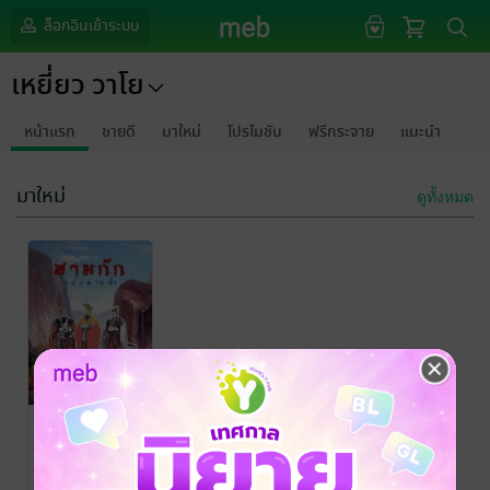
ล็อกอินเข้าระบบ
เหยี่ยว วาโย
หน้าแรก
ขายดี
มาใหม่
โปรโมชัน
ฟรีกระจาย
แนะนำ
มาใหม่
ดูทั้งหมด
สามก๊ก ฉบับ
ตามน้ำ
เหยี่ยว วาโย
นิยายกำลังภายใน