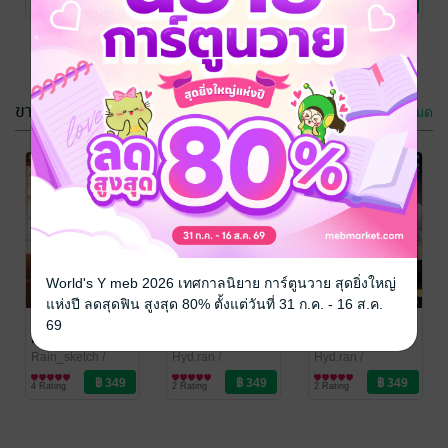
1 Rating
4 Rating
2 Rating
Love/Yuri
Love / Yaoi
Love / Yaoi
ขายดี
ดูทั้งหมด
After The Rain
รักต่างวัย...ใจ
Is YOU เล่ม 1
ต่างรัก
Hyd.ran
/
เด็กนรก
/
World's Y meb 2026 เทศกาลนิยาย การ์ตูนวาย สุดยิ่งใหญ่
CandyPub
นิยายวาย Boy
CandyPub
นิยาย Girl
แห่งปี ลดสุดฟิน สูงสุด 80% ตั้งแต่วันที่ 31 ก.ค. - 16 ส.ค.
2 Rating
62 Rating
Love / Yaoi
Love/Yuri
พ่อพระเอกคนนี้
After The Rain
After The Rain
69
ผมจะรับรักเอง
Is YOU เล่ม 1
Is YOU เล่ม 2
Rain_sketch
/
Hyd.ran
/
Hyd.ran
/
CandyPub
นิยายวาย Boy
CandyPub
นิยายวาย Boy
CandyPub
นิยายวาย Boy
4 Rating
2 Rating
2 Rating
Love / Yaoi
Love / Yaoi
Love / Yaoi