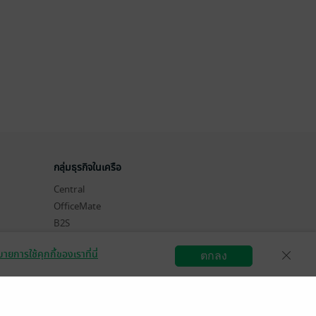
กลุ่มธุรกิจในเครือ
Central
OfficeMate
B2S
Power Buy
ายการใช้คุกกี้ของเราที่นี่
ตกลง
Supersports
สมัครขายอีบุ๊ก
วิธีการใช้งาน
ติดต่อเรา
Tops
Hytexts