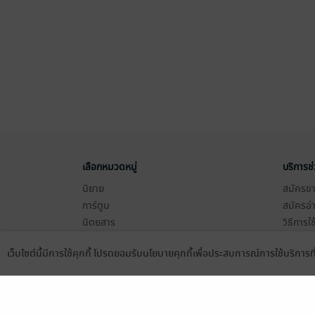
เลือกหมวดหมู่
บริการช
นิยาย
สมัครขาย
การ์ตูน
สมัครอ่
นิตยสาร
วิธีการใ
ทั่วไป
meb co
เว็บไซต์นี้มีการใช้คุกกี้ โปรดยอมรับนโยบายคุกกี้เพื่อประสบการณ์การใช้บริการ
หนังสือเสียง
Stamp ค
Language
ดาวน์โหลดแอป
บุฟเฟต์
Gift Co
เงื่อนไข
นโยบายค