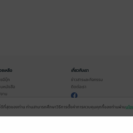
่วยเหลือ
เกี่ยวกับเรา
อีบุ๊ก
ข่าวสารและกิจกรรม
านหนังสือ
ติดต่อเรา
ช้งาน
in
ที่ดีที่สุดของท่าน ท่านสามารถศึกษาวิธีการตั้งค่าการควบคุมคุกกี้ของท่านผ่าน
นโยบ
ืออะไร?
de คืออะไร?
ในการใช้บริการ
วามเป็นส่วนตัว