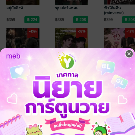
อยู่กับสิงห์
ซุปเปอร์แหลม
ฟ้าใต้คลื่น
(rainverse)
฿359
฿389
฿399
-43%
-37%
-42%
เสี่ยเข้มไม่เจ๋งจริง
พรรคก่อนเสก
เมืองนี้จ้าวจอง
฿399
฿359
฿389
-37%
-43%