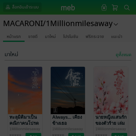
ล็อกอินเข้าระบบ
MACARONI/1Millionmilesaway
หน้าแรก
ขายดี
มาใหม่
โปรโมชัน
ฟรีกระจาย
แนะนำ
มาใหม่
ดูทั้งหมด
ทะลุมิติมาเป็น
Always... เคียง
นายหญิงแสนรัก
คณิกาคนโปรด
ข้างเธอ
ของตัวร้าย เล่ม
ของตัวร้าย เล่ม
2 (จบ)
1Millionmilesaway
1Millionmilesaway
1Millionmilesaway
/
นิยายรักจีนโบราณ
/
นิยายรักวัยรุ่น
/
นิยายรักจีนโบราณ
1