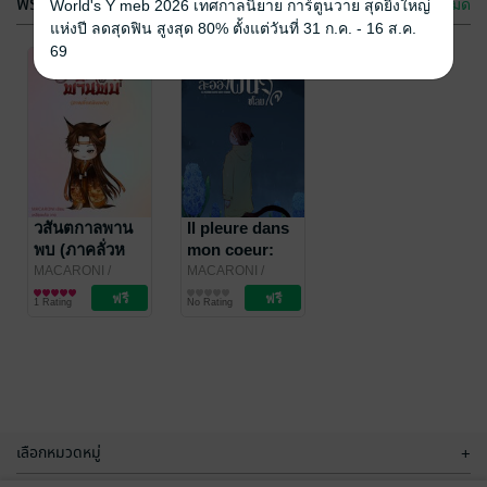
ฟรีกระจาย
ดูทั้งหมด
World's Y meb 2026 เทศกาลนิยาย การ์ตูนวาย สุดยิ่งใหญ่
แห่งปี ลดสุดฟิน สูงสุด 80% ตั้งแต่วันที่ 31 ก.ค. - 16 ส.ค.
69
ยามบุปผาหวน
นายหญิงแสนรัก
คืน เล่ม 2 (จบ)
ของตัวร้าย เล่ม
1
MACARONI
วสันตกาลพาน
/
1Millionmilesaway
Il pleure dans
MACARONI/1Millionmilesaway
นิยายวาย Boy
/
นิยายรักจีนโบราณ
พบ (ภาคลั่วห
mon coeur:
No Rating
No Rating
Love / Yaoi
MACARONI/1Millionmilesaway
มิงเฟย)
ละอองฝนชโลม
MACARONI
/
MACARONI
/
MACARONI/1Millionmilesaway
นิยายรักจีนโบราณ
MACARONI/1Millionmilesaway
นิยายวาย Boy
ใจ
1 Rating
No Rating
Love / Yaoi
(Omegaverse)
ตอนพิเศษ
เลือกหมวดหมู่
+