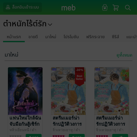
ล็อกอินเข้าระบบ
ตำหนักไร้ต์รัก
หน้าแรก
ขายดี
มาใหม่
โปรโมชัน
ฟรีกระจาย
ซีรีส์
แนะน
มาใหม่
ดูทั้งหมด
-30%
แฟนใหม่ใกล้ฉัน
สตรีมเมอร์น่า
สตรีมเมอร์น่า
จับมือกันสู้เซิร์ก
รักปฏิวัติวงการ
รักปฏิวัติวงการ
เล่ม 12
อาหารกาแลกซี
อาหารกาแลกซี
หลิ่วเยี่ยนหนี
/ ตำ
จิ่วเหว่ยเยาหู
/ ตำ
จิ่วเหว่ยเยาหู
/ ตำ
หนักไร้ต์รัก : ห้อง
นิยายวาย Boy
หนักไร้ต์รัก : ห้อง
นิยายวาย Boy
หนักไร้ต์รัก : ห้อง
นิยายวาย Boy
เล่ม 2
เล่ม 1