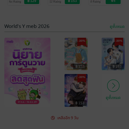
No Rating
12 Rating
8 Rating
หลานเหมย
Love / Yaoi
หลานเหมย
Love / Yaoi
หลานเหมย
Love / Yaoi
World's Y meb 2026
ดูทั้งหมด
-30%
-30%
฿ 153
฿ 153
เล่ห์มายาบุปผา
ออกเมืองมา
พิษ เล่ม 10
ปลูกผัก ดันมีรัก
-30%
มาทักทาย เล่ม
เสวี่ยเหนียง
/ ตำ
เฟิงหย่า
/ ตำหนักไร้
หนักไร้ต์รัก : ห้อง
นิยายรักจีนโบราณ
ต์รัก : ห้องหลานเหม
นิยายวาย Boy
14
4 Rating
1 Rating
เฟิ่งหลี
ย
Love / Yaoi
ดูทั้งหมด
฿ 153
เหลืออีก 9 วัน