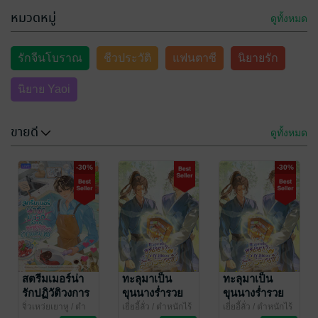
หมวดหมู่
ดูทั้งหมด
รักจีนโบราณ
ชีวประวัติ
แฟนตาซี
นิยายรัก
นิยาย Yaoi
ขายดี
ดูทั้งหมด
-30%
-30%
สตรีมเมอร์น่า
ทะลุมาเป็น
ทะลุมาเป็น
รักปฏิวัติวงการ
ขุนนางร่ำรวย
ขุนนางร่ำรวย
อาหารกาแลกซี
ด้วยมิติร้านชำ
ด้วยมิติร้านชำ
จิ่วเหว่ยเยาหู
/ ตำ
เยี่ยอี้ลั่ว
/ ตำหนักไร้
เยี่ยอี้ลั่ว
/ ตำหนักไร้