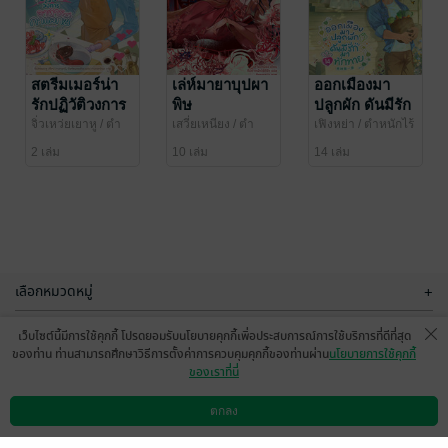
แฟนใหม่ใกล้ฉัน
บ้านพลตรีมี
จับมือกันสู้เซิร์ก
หนุ่มน้อยนำ
เล่ม 1
โชค เล่ม 1
หลิ่วเยี่ยนหนี
สตรีมเมอร์น่า
/ ตำ
จิ่วเหว่ยเยาหู
เล่ห์มายาบุปผา
/ ตำ
ออกเมืองมา
หนักไร้ต์รัก : ห้อง
นิยายวาย Boy
หนักไร้ต์รัก : ห้อง
นิยายวาย Boy
รักปฏิวัติวงการ
พิษ
ปลูกผัก ดันมีรัก
18 Rating
76 Rating
หลานเหมย
Love / Yaoi
หลานเหมย
Love / Yaoi
อาหารกาแลกซี
มาทักทาย
จิ่วเหว่ยเยาหู
/ ตำ
เสวี่ยเหนียง
/ ตำ
เฟิงหย่า
/ ตำหนักไร้
หนักไร้ต์รัก : ห้อง
หนักไร้ต์รัก : ห้อง
ต์รัก : ห้องหลานเหม
2 เล่ม
10 เล่ม
14 เล่ม
หลานเหมย
เฟิ่งหลี
ย
เลือกหมวดหมู่
+
บริการช่วยเหลือ
+
เว็บไซต์นี้มีการใช้คุกกี้ โปรดยอมรับนโยบายคุกกี้เพื่อประสบการณ์การใช้บริการที่ดีที่สุด
ของท่าน ท่านสามารถศึกษาวิธีการตั้งค่าการควบคุมคุกกี้ของท่านผ่าน
นโยบายการใช้คุกกี้
เกี่ยวกับเรา
+
ของเราที่นี่
ทะลุมาเป็น
คืนชะตาชีวารัก
กลุ่มธุรกิจในเครือ
ขุนนางร่ำรวย
+
กูซูเซี่ยน
/ ตำหนักไร้
ตกลง
ดาวน์โหลดแอป
วิธีการใช้งาน
ติดต่อเรา
ต์รัก : ห้องเฟิ่งหลี
ด้วยมิติร้านชำ
เยี่ยอี้ลั่ว
/ ตำหนักไร้
ต์รัก : ห้องหลานเหม