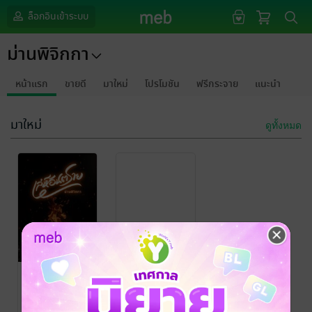
ล็อกอินเข้าระบบ
ม่านพิจิกกา
หน้าแรก
ขายดี
มาใหม่
โปรโมชัน
ฟรีกระจาย
แนะนำ
มาใหม่
ดูทั้งหมด
กรุณาเข้าสู่
ระบบก่อน
เล่ห์อันตราย
ม่านพิจิกกา
นิยายโรมานซ์