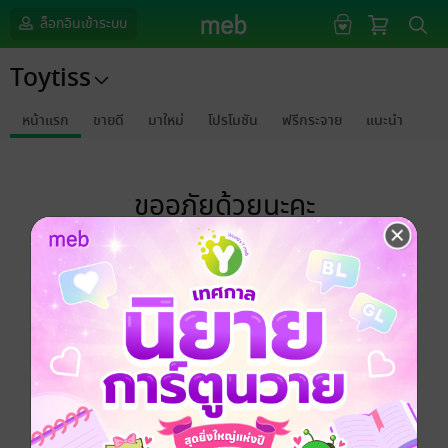
ล็อกอินเข้าระบบ
Toytiss
หน้าแรก
ขายดี
มาใหม่
โปรโมชัน
ฟรีกระจาย
แนะนำ
ขออภัยด้วยนะคะ
ไม่พบข้อมูลในหัวข้อที่คุณกำลังชมค่ะ