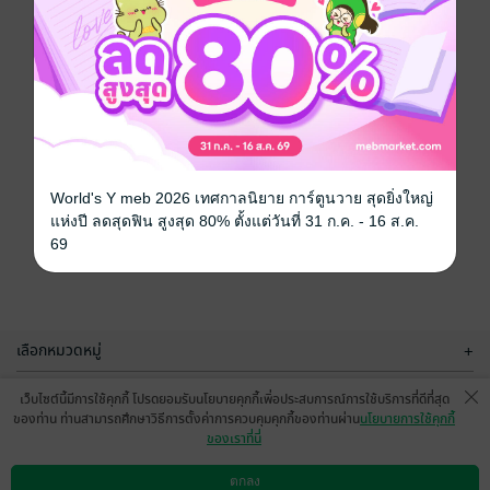
World's Y meb 2026 เทศกาลนิยาย การ์ตูนวาย สุดยิ่งใหญ่
แห่งปี ลดสุดฟิน สูงสุด 80% ตั้งแต่วันที่ 31 ก.ค. - 16 ส.ค.
69
เลือกหมวดหมู่
+
บริการช่วยเหลือ
+
เว็บไซต์นี้มีการใช้คุกกี้ โปรดยอมรับนโยบายคุกกี้เพื่อประสบการณ์การใช้บริการที่ดีที่สุด
ของท่าน ท่านสามารถศึกษาวิธีการตั้งค่าการควบคุมคุกกี้ของท่านผ่าน
นโยบายการใช้คุกกี้
เกี่ยวกับเรา
+
ของเราที่นี่
กลุ่มธุรกิจในเครือ
+
ตกลง