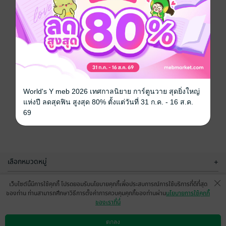
World's Y meb 2026 เทศกาลนิยาย การ์ตูนวาย สุดยิ่งใหญ่
แห่งปี ลดสุดฟิน สูงสุด 80% ตั้งแต่วันที่ 31 ก.ค. - 16 ส.ค.
69
เลือกหมวดหมู่
+
บริการช่วยเหลือ
+
เว็บไซต์นี้มีการใช้คุกกี้ โปรดยอมรับนโยบายคุกกี้เพื่อประสบการณ์การใช้บริการที่ดีที่สุด
ของท่าน ท่านสามารถศึกษาวิธีการตั้งค่าการควบคุมคุกกี้ของท่านผ่าน
นโยบายการใช้คุกกี้
เกี่ยวกับเรา
+
ของเราที่นี่
กลุ่มธุรกิจในเครือ
+
ตกลง