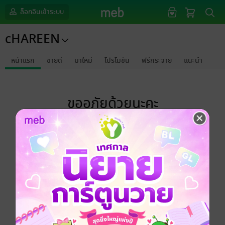
ล็อกอินเข้าระบบ
cHAREEN
หน้าแรก
ขายดี
มาใหม่
โปรโมชัน
ฟรีกระจาย
แนะนำ
ขออภัยด้วยนะคะ
ไม่พบข้อมูลในหัวข้อที่คุณกำลังชมค่ะ