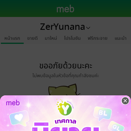
ZerYunana
หน้าแรก
ขายดี
มาใหม่
โปรโมชัน
ฟรีกระจาย
แนะนำ
ขออภัยด้วยนะคะ
ไม่พบข้อมูลในหัวข้อที่คุณกำลังชมค่ะ