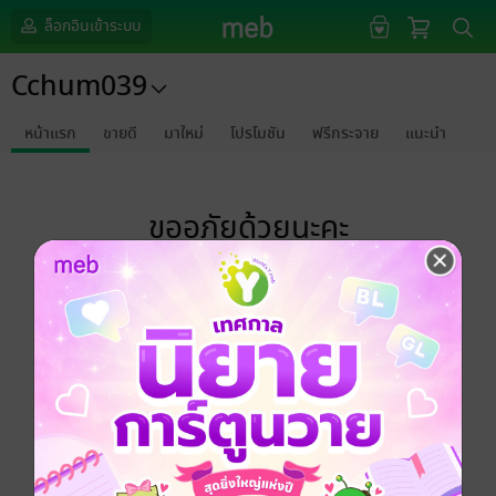
ล็อกอินเข้าระบบ
Cchum039
หน้าแรก
ขายดี
มาใหม่
โปรโมชัน
ฟรีกระจาย
แนะนำ
ขออภัยด้วยนะคะ
ไม่พบข้อมูลในหัวข้อที่คุณกำลังชมค่ะ