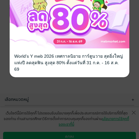
World's Y meb 2026 เทศกาลนิยาย การ์ตูนวาย สุดยิ่งใหญ่
แห่งปี ลดสุดฟิน สูงสุด 80% ตั้งแต่วันที่ 31 ก.ค. - 16 ส.ค.
69
เลือกหมวดหมู่
+
บริการช่วยเหลือ
+
เว็บไซต์นี้มีการใช้คุกกี้ โปรดยอมรับนโยบายคุกกี้เพื่อประสบการณ์การใช้บริการที่ดีที่สุด
ของท่าน ท่านสามารถศึกษาวิธีการตั้งค่าการควบคุมคุกกี้ของท่านผ่าน
นโยบายการใช้คุกกี้
เกี่ยวกับเรา
+
ของเราที่นี่
กลุ่มธุรกิจในเครือ
+
ตกลง