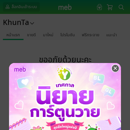
ล็อกอินเข้าระบบ
KhunTa
หน้าแรก
ขายดี
มาใหม่
โปรโมชัน
ฟรีกระจาย
แนะนำ
ขออภัยด้วยนะคะ
ไม่พบข้อมูลในหัวข้อที่คุณกำลังชมค่ะ