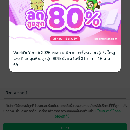
World's Y meb 2026 เทศกาลนิยาย การ์ตูนวาย สุดยิ่งใหญ่
แห่งปี ลดสุดฟิน สูงสุด 80% ตั้งแต่วันที่ 31 ก.ค. - 16 ส.ค.
69
เลือกหมวดหมู่
+
บริการช่วยเหลือ
+
เว็บไซต์นี้มีการใช้คุกกี้ โปรดยอมรับนโยบายคุกกี้เพื่อประสบการณ์การใช้บริการที่ดีที่สุด
ของท่าน ท่านสามารถศึกษาวิธีการตั้งค่าการควบคุมคุกกี้ของท่านผ่าน
นโยบายการใช้คุกกี้
เกี่ยวกับเรา
+
ของเราที่นี่
กลุ่มธุรกิจในเครือ
+
ตกลง