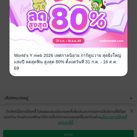
World's Y meb 2026 เทศกาลนิยาย การ์ตูนวาย สุดยิ่งใหญ่
แห่งปี ลดสุดฟิน สูงสุด 80% ตั้งแต่วันที่ 31 ก.ค. - 16 ส.ค.
69
เลือกหมวดหมู่
+
บริการช่วยเหลือ
+
เว็บไซต์นี้มีการใช้คุกกี้ โปรดยอมรับนโยบายคุกกี้เพื่อประสบการณ์การใช้บริการที่ดีที่สุด
ของท่าน ท่านสามารถศึกษาวิธีการตั้งค่าการควบคุมคุกกี้ของท่านผ่าน
นโยบายการใช้คุกกี้
เกี่ยวกับเรา
+
ของเราที่นี่
กลุ่มธุรกิจในเครือ
+
ตกลง