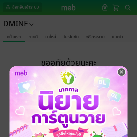
ล็อกอินเข้าระบบ
DMINE
หน้าแรก
ขายดี
มาใหม่
โปรโมชัน
ฟรีกระจาย
แนะนำ
ขออภัยด้วยนะคะ
ไม่พบข้อมูลในหัวข้อที่คุณกำลังชมค่ะ