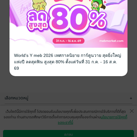
World's Y meb 2026 เทศกาลนิยาย การ์ตูนวาย สุดยิ่งใหญ่
แห่งปี ลดสุดฟิน สูงสุด 80% ตั้งแต่วันที่ 31 ก.ค. - 16 ส.ค.
69
เลือกหมวดหมู่
+
บริการช่วยเหลือ
+
เว็บไซต์นี้มีการใช้คุกกี้ โปรดยอมรับนโยบายคุกกี้เพื่อประสบการณ์การใช้บริการที่ดีที่สุด
ของท่าน ท่านสามารถศึกษาวิธีการตั้งค่าการควบคุมคุกกี้ของท่านผ่าน
นโยบายการใช้คุกกี้
เกี่ยวกับเรา
+
ของเราที่นี่
กลุ่มธุรกิจในเครือ
+
ตกลง