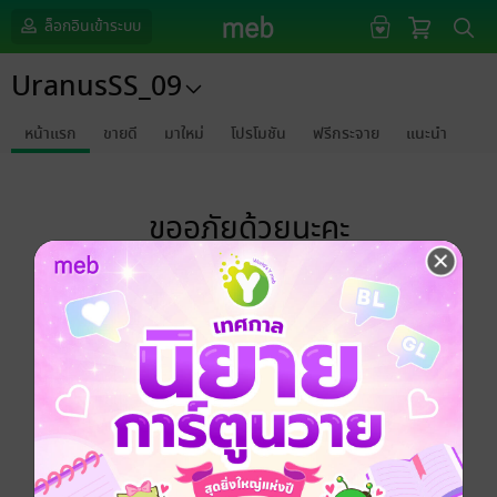
ล็อกอินเข้าระบบ
UranusSS_09
หน้าแรก
ขายดี
มาใหม่
โปรโมชัน
ฟรีกระจาย
แนะนำ
ขออภัยด้วยนะคะ
ไม่พบข้อมูลในหัวข้อที่คุณกำลังชมค่ะ