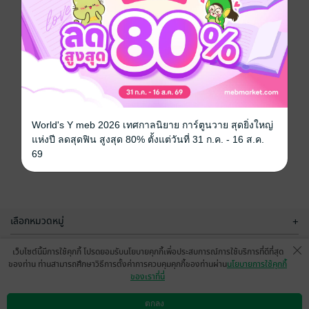
World's Y meb 2026 เทศกาลนิยาย การ์ตูนวาย สุดยิ่งใหญ่
แห่งปี ลดสุดฟิน สูงสุด 80% ตั้งแต่วันที่ 31 ก.ค. - 16 ส.ค.
69
เลือกหมวดหมู่
+
บริการช่วยเหลือ
+
เว็บไซต์นี้มีการใช้คุกกี้ โปรดยอมรับนโยบายคุกกี้เพื่อประสบการณ์การใช้บริการที่ดีที่สุด
ของท่าน ท่านสามารถศึกษาวิธีการตั้งค่าการควบคุมคุกกี้ของท่านผ่าน
นโยบายการใช้คุกกี้
เกี่ยวกับเรา
+
ของเราที่นี่
กลุ่มธุรกิจในเครือ
+
ตกลง