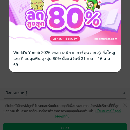
World's Y meb 2026 เทศกาลนิยาย การ์ตูนวาย สุดยิ่งใหญ่
แห่งปี ลดสุดฟิน สูงสุด 80% ตั้งแต่วันที่ 31 ก.ค. - 16 ส.ค.
69
เลือกหมวดหมู่
+
บริการช่วยเหลือ
+
เว็บไซต์นี้มีการใช้คุกกี้ โปรดยอมรับนโยบายคุกกี้เพื่อประสบการณ์การใช้บริการที่ดีที่สุด
ของท่าน ท่านสามารถศึกษาวิธีการตั้งค่าการควบคุมคุกกี้ของท่านผ่าน
นโยบายการใช้คุกกี้
เกี่ยวกับเรา
+
ของเราที่นี่
กลุ่มธุรกิจในเครือ
+
ตกลง