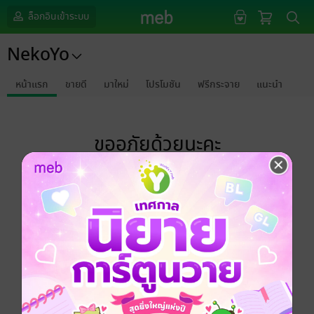
ล็อกอินเข้าระบบ
NekoYo
หน้าแรก
ขายดี
มาใหม่
โปรโมชัน
ฟรีกระจาย
แนะนำ
ขออภัยด้วยนะคะ
ไม่พบข้อมูลในหัวข้อที่คุณกำลังชมค่ะ