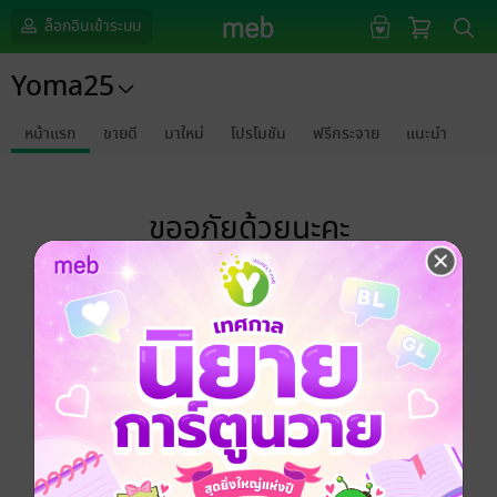
ล็อกอินเข้าระบบ
Yoma25
หน้าแรก
ขายดี
มาใหม่
โปรโมชัน
ฟรีกระจาย
แนะนำ
ขออภัยด้วยนะคะ
ไม่พบข้อมูลในหัวข้อที่คุณกำลังชมค่ะ