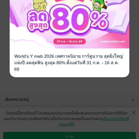
World's Y meb 2026 เทศกาลนิยาย การ์ตูนวาย สุดยิ่งใหญ่
แห่งปี ลดสุดฟิน สูงสุด 80% ตั้งแต่วันที่ 31 ก.ค. - 16 ส.ค.
69
เลือกหมวดหมู่
+
บริการช่วยเหลือ
+
เว็บไซต์นี้มีการใช้คุกกี้ โปรดยอมรับนโยบายคุกกี้เพื่อประสบการณ์การใช้บริการที่ดีที่สุด
ของท่าน ท่านสามารถศึกษาวิธีการตั้งค่าการควบคุมคุกกี้ของท่านผ่าน
นโยบายการใช้คุกกี้
เกี่ยวกับเรา
+
ของเราที่นี่
กลุ่มธุรกิจในเครือ
+
ตกลง