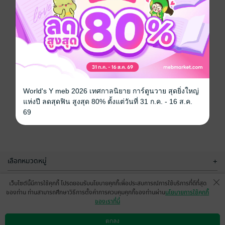
World's Y meb 2026 เทศกาลนิยาย การ์ตูนวาย สุดยิ่งใหญ่
แห่งปี ลดสุดฟิน สูงสุด 80% ตั้งแต่วันที่ 31 ก.ค. - 16 ส.ค.
69
เลือกหมวดหมู่
+
บริการช่วยเหลือ
+
เว็บไซต์นี้มีการใช้คุกกี้ โปรดยอมรับนโยบายคุกกี้เพื่อประสบการณ์การใช้บริการที่ดีที่สุด
ของท่าน ท่านสามารถศึกษาวิธีการตั้งค่าการควบคุมคุกกี้ของท่านผ่าน
นโยบายการใช้คุกกี้
เกี่ยวกับเรา
+
ของเราที่นี่
กลุ่มธุรกิจในเครือ
+
ตกลง