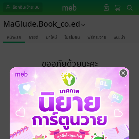
ล็อกอินเข้าระบบ
MaGiude.Book_co.ed
หน้าแรก
ขายดี
มาใหม่
โปรโมชัน
ฟรีกระจาย
แนะนำ
ขออภัยด้วยนะคะ
ไม่พบข้อมูลในหัวข้อที่คุณกำลังชมค่ะ