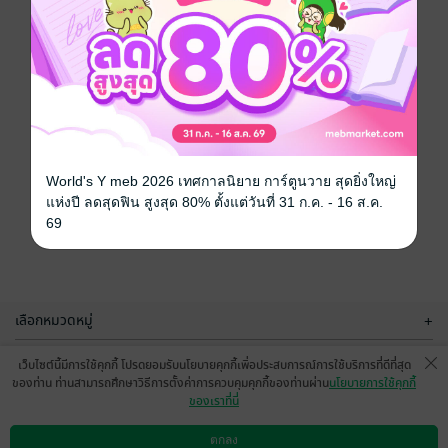
World's Y meb 2026 เทศกาลนิยาย การ์ตูนวาย สุดยิ่งใหญ่
แห่งปี ลดสุดฟิน สูงสุด 80% ตั้งแต่วันที่ 31 ก.ค. - 16 ส.ค.
69
เลือกหมวดหมู่
+
บริการช่วยเหลือ
+
เว็บไซต์นี้มีการใช้คุกกี้ โปรดยอมรับนโยบายคุกกี้เพื่อประสบการณ์การใช้บริการที่ดีที่สุด
ของท่าน ท่านสามารถศึกษาวิธีการตั้งค่าการควบคุมคุกกี้ของท่านผ่าน
นโยบายการใช้คุกกี้
เกี่ยวกับเรา
+
ของเราที่นี่
กลุ่มธุรกิจในเครือ
+
ตกลง