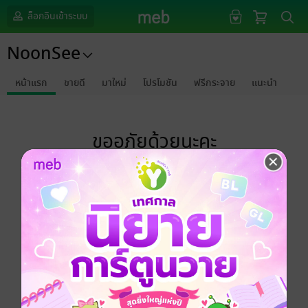
ล็อกอินเข้าระบบ
NoonSee
หน้าแรก
ขายดี
มาใหม่
โปรโมชัน
ฟรีกระจาย
แนะนำ
ขออภัยด้วยนะคะ
ไม่พบข้อมูลในหัวข้อที่คุณกำลังชมค่ะ