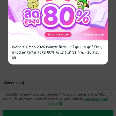
World's Y meb 2026 เทศกาลนิยาย การ์ตูนวาย สุดยิ่งใหญ่
แห่งปี ลดสุดฟิน สูงสุด 80% ตั้งแต่วันที่ 31 ก.ค. - 16 ส.ค.
69
เลือกหมวดหมู่
+
บริการช่วยเหลือ
+
เว็บไซต์นี้มีการใช้คุกกี้ โปรดยอมรับนโยบายคุกกี้เพื่อประสบการณ์การใช้บริการที่ดีที่สุด
ของท่าน ท่านสามารถศึกษาวิธีการตั้งค่าการควบคุมคุกกี้ของท่านผ่าน
นโยบายการใช้คุกกี้
เกี่ยวกับเรา
+
ของเราที่นี่
กลุ่มธุรกิจในเครือ
+
ตกลง