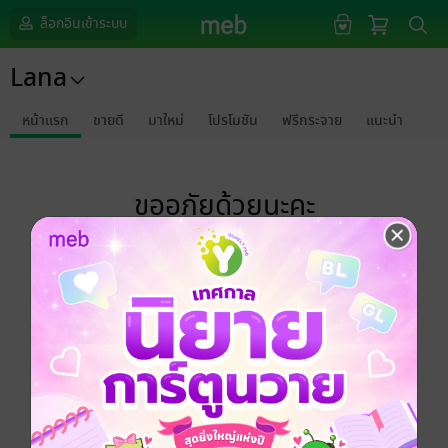
ล็อกอินเข้าระบบ
Lana
หน้าแรก
ขายดี
มาใหม่
โปรโมชัน
ฟรีกระจาย
แนะนำ
ขออภัยด้วยนะคะ
ไม่พบข้อมูลในหัวข้อที่คุณกำลังชมค่ะ