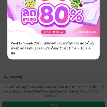
World's Y meb 2026 เทศกาลนิยาย การ์ตูนวาย สุดยิ่งใหญ่
แห่งปี ลดสุดฟิน สูงสุด 80% ตั้งแต่วันที่ 31 ก.ค. - 16 ส.ค.
69
เลือกหมวดหมู่
+
บริการช่วยเหลือ
+
เว็บไซต์นี้มีการใช้คุกกี้ โปรดยอมรับนโยบายคุกกี้เพื่อประสบการณ์การใช้บริการที่ดีที่สุด
ของท่าน ท่านสามารถศึกษาวิธีการตั้งค่าการควบคุมคุกกี้ของท่านผ่าน
นโยบายการใช้คุกกี้
เกี่ยวกับเรา
+
ของเราที่นี่
กลุ่มธุรกิจในเครือ
+
ตกลง