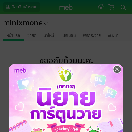
ล็อกอินเข้าระบบ
minixmone
หน้าแรก
ขายดี
มาใหม่
โปรโมชัน
ฟรีกระจาย
แนะนำ
ขออภัยด้วยนะคะ
ไม่พบข้อมูลในหัวข้อที่คุณกำลังชมค่ะ