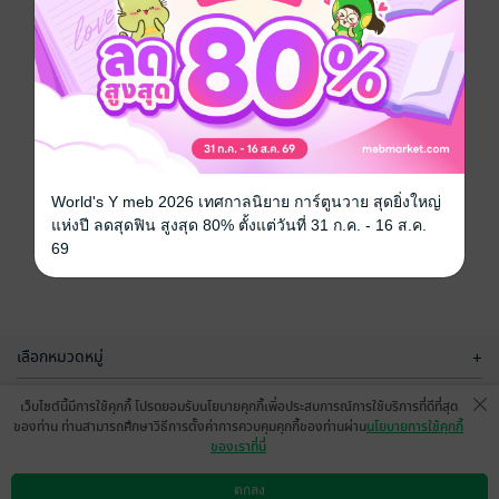
World's Y meb 2026 เทศกาลนิยาย การ์ตูนวาย สุดยิ่งใหญ่
แห่งปี ลดสุดฟิน สูงสุด 80% ตั้งแต่วันที่ 31 ก.ค. - 16 ส.ค.
69
เลือกหมวดหมู่
+
บริการช่วยเหลือ
+
เว็บไซต์นี้มีการใช้คุกกี้ โปรดยอมรับนโยบายคุกกี้เพื่อประสบการณ์การใช้บริการที่ดีที่สุด
ของท่าน ท่านสามารถศึกษาวิธีการตั้งค่าการควบคุมคุกกี้ของท่านผ่าน
นโยบายการใช้คุกกี้
เกี่ยวกับเรา
+
ของเราที่นี่
กลุ่มธุรกิจในเครือ
+
ตกลง