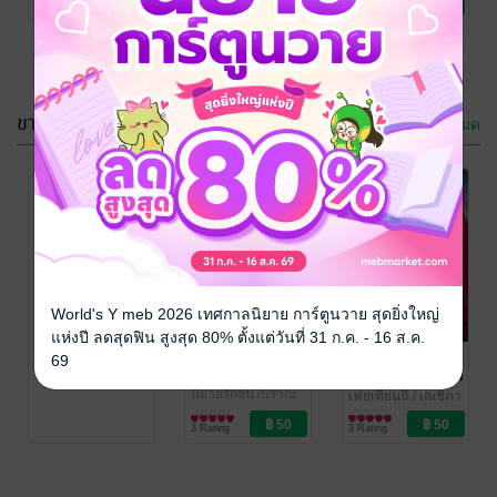
No Rating
1 Rating
3 Rating
ขายดี
ดูทั้งหมด
กลลวงหมื่นรัก
คุณชายผู้นี้เป็น
ดอกซิ่งแดง
สามีของท่าน
กรุณาเข้าสู่
แล้ว เล่ม1
เฟยเทียนฉี
/ เณชิภา
เฟยเทียนฉี
/ เณชิภา
World's Y meb 2026 เทศกาลนิยาย การ์ตูนวาย สุดยิ่งใหญ่
ระบบก่อน
นิยายรักจีนโบราณ
นิยายวาย Boy
แห่งปี ลดสุดฟิน สูงสุด 80% ตั้งแต่วันที่ 31 ก.ค. - 16 ส.ค.
3 Rating
4 Rating
Love / Yaoi
แล้วใยจึงไรรัก
เทียนเอ๋อซิ
69
นกับฮูหยินตีตรา
เณชิภา
นิยายรักจีนโบราณ
เฟยเทียนฉี
/ เณชิภา
นิยายรักจีนโบราณ
3 Rating
3 Rating