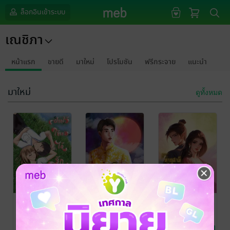
ล็อกอินเข้าระบบ
เณชิภา
หน้าแรก
ขายดี
มาใหม่
โปรโมชัน
ฟรีกระจาย
แนะนำ
มาใหม่
ดูทั้งหมด
ฝากไว้ให้เธอได้
จันทร์พรายภพ
ท่านสามีจำน้อง
รัก
หญิงเยี่ยงข้าได้
ภูษณิศา
/ เณชิภา
นิยายรัก
หรือไม่
ภันเต
/ เณชิภา
เฟยเทียนฉี
/ เณชิภา
นิยายรัก
นิยายรักจีนโบราณ