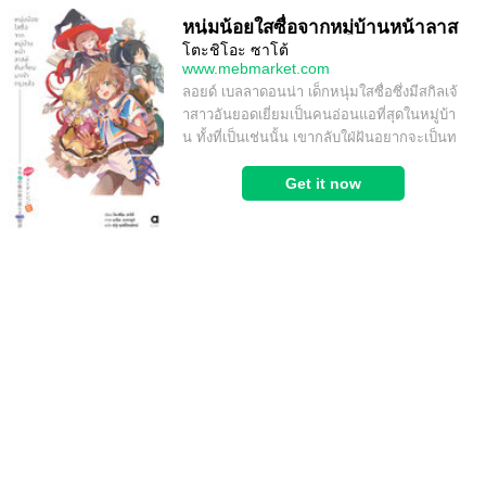
หนุ่มน้อยใสซื่อจากหมู่บ้านหน้าลาส
โตะชิโอะ ซาโต้
ท์ดันเจี้ยนมาเข้ากรุงแล้ว เล่ม 1 (ฉบั
www.mebmarket.com
บนิยาย)
ลอยด์ เบลลาดอนน่า เด็กหนุ่มใสซื่อซึ่งมีสกิลเจ้
าสาวอันยอดเยี่ยมเป็นคนอ่อนแอที่สุดในหมู่บ้า
น ทั้งที่เป็นเช่นนั้น เขากลับใฝ่ฝันอยากจะเป็นท
หารและออกเดินท...
Get it now