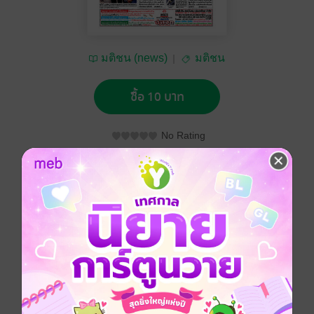
มติชน (news)
มติชน
ซื้อ 10 บาท
No Rating
อยากได้
ซื้อเป็นของขวัญ
ติดตาม
แชร์
หนังสือพิมพ์มติชน วันอาทิตย์ที่ 25 สิงหาคม พ.ศ.2562
ประเภทไฟล์
pdf