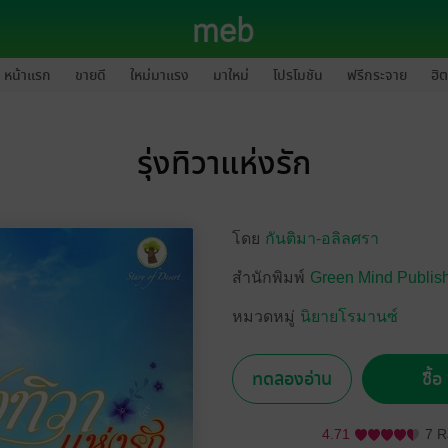
หน้าแรก
ขายดี
ใหม่มาแรง
มาใหม่
โปรโมชัน
ฟรีกระจาย
ฮิต
รุ่งทิวาแห่งรัก
โดย
กันติมา-อลิลศรา
สำนักพิมพ์
Green Mind Publis
หมวดหมู่
นิยายโรมานซ์
ทดลองอ่าน
ซื้
4.71
7 R