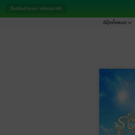
ล็อกอินเข้าระบบ / สมัครสมาชิก
อีบุ๊กทั้งหมด