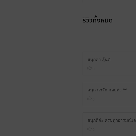
รีวิวทั้งหมด
สนุกค่า ลุ้นดี
0
สนุก น่ารัก ชอบค่ะ ^^
0
สนุกดีค่ะ ครบทุกอารมณ์เล
0