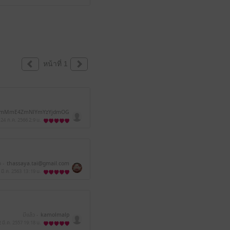
หน้าที่ 1
JmMmE4ZmNlYmYzYjdmOG
QzMTY=
24 ก.ค. 2566
2:9 น.
ว -
thassaya.tai@gmail.com
 มี.ค. 2563
13:19 น.
มีแล้ว -
kamolmalp
2 มี.ค. 2557
19:18 น.