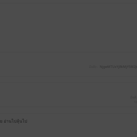
มีแล้ว -
NjgwMTUxYjRkMjY5M2
มีแล้
12
ย อ่านไปลุ้นไป
1