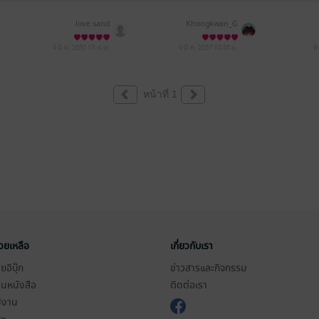
love sand
Khongkwan_G
9 มี.ค. 2557
13:4 น.
9 มี.ค. 2557
10:55 น.
9
หน้าที่ 1
่วยเหลือ
เกี่ยวกับเรา
อีบุ๊ก
ข่าวสารและกิจกรรม
านหนังสือ
ติดต่อเรา
ช้งาน