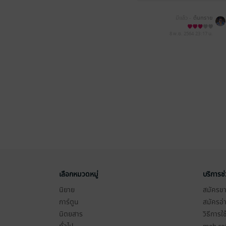
มีแล้ว -
ต้นทราย
8 พ.ย. 2564
23:17 น.
เลือกหมวดหมู่
บริการช
นิยาย
สมัครขาย
การ์ตูน
สมัครอ่
นิตยสาร
วิธีการใ