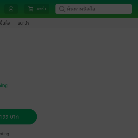
ตะกร้า
ขึ้นหิ้ง
แนะนำ
hing
อ 199 บาท
ating