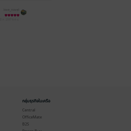
love_novel
 มี.ค. 2557
6:4 น.
กลุ่มธุรกิจในเครือ
Central
OfficeMate
B2S