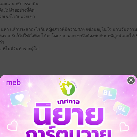
ิมและเสนาธิการซามิน
ินไม่ง่ายอย่างที่คิด
วกเธอไว้กับพวกเขา
่วงเสน่หา แล้วประสาอะไรกับหญิงสาวที่มีความรักซุกซ่อนอยู่ในใจ นานวันคว
ความรักก็ไม่ใช่สิ่งที่จะได้มาโดยง่าย พวกเขาจึงต้องพบกับบทพิสูจน์และได้
ว่า
ี่ไม่มีวันทำร้ายผู้ใด’