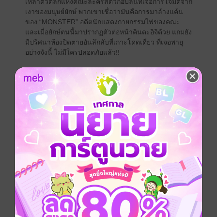
เหล่าตัวตลกแห่งคณะละครสัตว์ก็อบลินที่เจอการโจมตีจาก
เงาของมนุษย์ยักษ์ พวกเขาเชื่อว่ามันคือการมาล้างแค้น
ของ “MONSTER” อดีตนักแสดงกายกรรมไฟของคณะ
และเมื่อยักษ์ตนนี้มาปรากฏตัวต่อหน้าคินดะอิจิด้วย แถมยัง
มีปริศนาห้องปิดตายอันลึกลับที่เกาะโดดเดี่ยว ที่เจอพายุ
อย่างจังนี้ ไม่มีใครปลอดภัยแล้ว!!
การ์ตูนญี่ปุ่น
สืบสวน / นักสืบ
ลึกลับ
ซีรีส์
คินดะอิจิกับคดีฆาตกรรมปริศนา
ประเภทไฟล์
pdf
วันที่วางขาย
07 ธันวาคม 2563
ความยาว
208 หน้า
ราคาปก
95 บาท (ประหยัด 16%)
เล่มอื่นๆ ในซีรีส์
ดูทั้งหมด