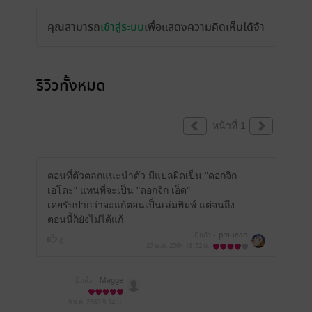
คุณสามารถ
เข้าสู่ระบบ
เพื่อแสดงความคิดเห็นได้จ้า
รีวิวทั้งหมด
หน้าที่ 1
ตอนที่ตัวตลกแนะนำตัว มีแปลผิดเป็น "ดอกจิก
เอโดะ" แทนที่จะเป็น "ดอกจิก เอ็ด"
เคยรับปากว่าจะแก้ตอนเป็นเล่มพิมพ์ แต่จนถึง
ตอนนี้ก็ยังไม่ได้แก้
มีแล้ว -
pmuean
0
27 พ.ค. 2564
13:52 น.
มีแล้ว -
Magge
9 ธ.ค. 2563
9:14 น.