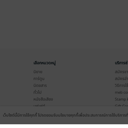
เลือกหมวดหมู่
บริการช
นิยาย
สมัครขาย
การ์ตูน
สมัครอ่
นิตยสาร
วิธีการใ
ทั่วไป
meb co
หนังสือเสียง
Stamp ค
บุฟเฟต์
Gift Co
เงื่อนไข
เว็บไซต์นี้มีการใช้คุกกี้ โปรดยอมรับนโยบายคุกกี้เพื่อประสบการณ์การใช้บริการ
Language
ดาวน์โหลดแอป
นโยบายค
แผนผังเ