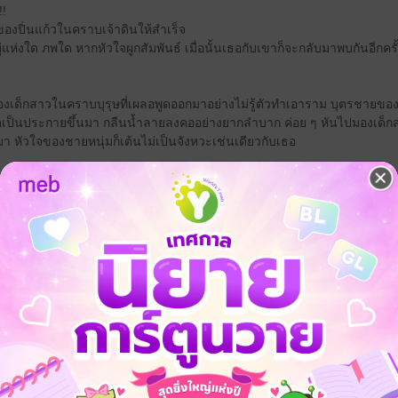
!!
องปิ่นแก้วในคราบเจ้าดินให้สำเร็จ
อยู่แห่งใด ภพใด หากหัวใจผูกสัมพันธ์ เมื่อนั้นเธอกับเขาก็จะกลับมาพบกันอีกครั้
งเด็กสาวในคราบบุรุษที่เผลอพูดออกมาอย่างไม่รู้ตัวทำเอาราม บุตรชายของแม
ตเป็นประกายขึ้นมา กลืนน้ำลายลงคออย่างยากลำบาก ค่อย ๆ หันไปมองเด็กส
า หัวใจของชายหนุ่มก็เต้นไม่เป็นจังหวะเช่นเดียวกับเธอ
ากออกมา เจ้าตัวเล็กพูดอะไรออกมาทำให้ใจเขาเต้นไม่หยุด
ดจริงฤๅ”
กมาทั้งที่ยังหลับตา
จ