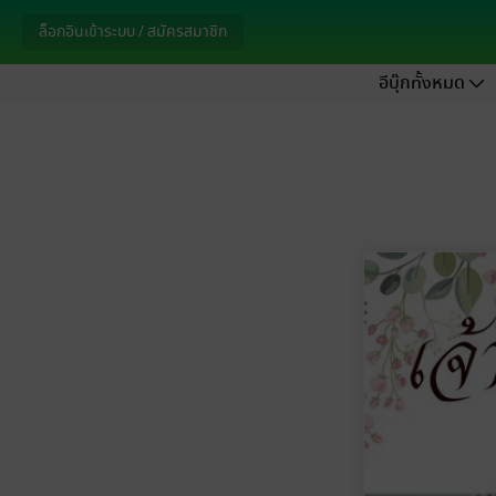
ล็อกอินเข้าระบบ / สมัครสมาชิก
อีบุ๊กทั้งหมด