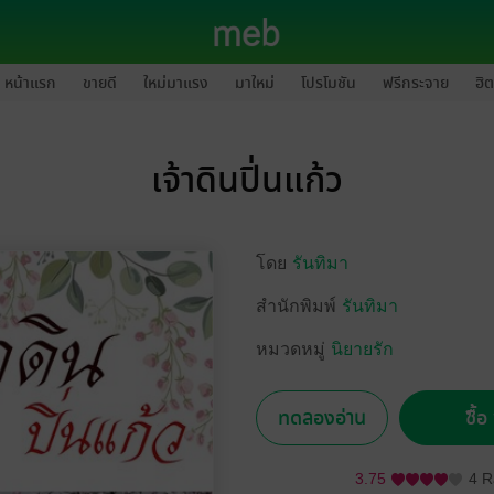
หน้าแรก
ขายดี
ใหม่มาแรง
มาใหม่
โปรโมชัน
ฟรีกระจาย
ฮิต
เจ้าดินปิ่นแก้ว
โดย
รันทิมา
สำนักพิมพ์
รันทิมา
หมวดหมู่
นิยายรัก
ทดลองอ่าน
ซื้
3.75
4 R