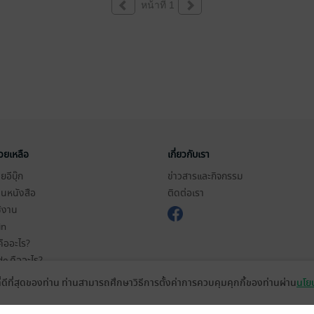
หน้าที่ 1
่วยเหลือ
เกี่ยวกับเรา
อีบุ๊ก
ข่าวสารและกิจกรรม
านหนังสือ
ติดต่อเรา
ช้งาน
in
ืออะไร?
de คืออะไร?
ในการใช้บริการ
ที่ดีที่สุดของท่าน ท่านสามารถศึกษาวิธีการตั้งค่าการควบคุมคุกกี้ของท่านผ่าน
นโยบ
วามเป็นส่วนตัว
ว็บไซต์