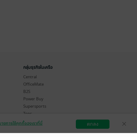
กลุ่มธุรกิจในเครือ
Central
OfficeMate
B2S
Power Buy
Supersports
Tops
Hytexts
ายการใช้คุกกี้ของเราที่นี่
ตกลง
สมัครขายอีบุ๊ก
วิธีการใช้งาน
ติดต่อเรา