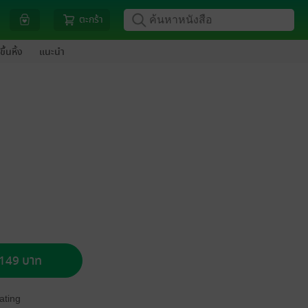
ตะกร้า
ขึ้นหิ้ง
แนะนำ
อ 149 บาท
ating