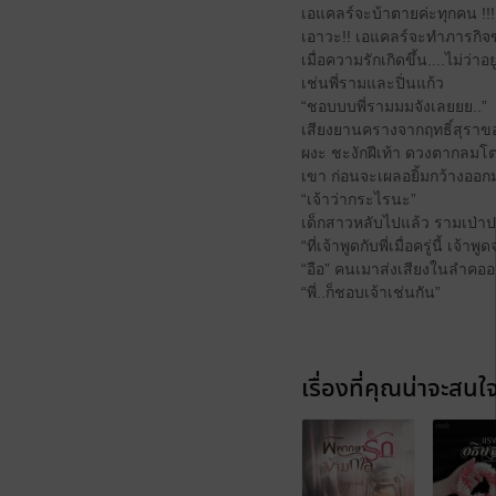
เอแคลร์จะบ้าตายค่ะทุกคน !!!
เอาวะ!! เอแคลร์จะทำภารกิจข
เมื่อความรักเกิดขึ้น....ไม่ว่า
เช่นพี่รามและปิ่นแก้ว
“ชอบบบพี่รามมมจังเลยยย..”
เสียงยานครางจากฤทธิ์สุราขอ
ผงะ ชะงักฝีเท้า ดวงตากลมโ
เขา ก่อนจะเผลอยิ้มกว้างออกม
“เจ้าว่ากระไรนะ”
เด็กสาวหลับไปแล้ว รามเป่าป
“ที่เจ้าพูดกับพี่เมื่อครู่นี้ เจ้าพู
“อือ” คนเมาส่งเสียงในลำคอออ
“พี่..ก็ชอบเจ้าเช่นกัน”
เรื่องที่คุณน่าจะสนใ