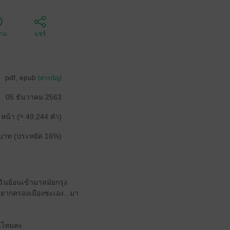
ตาม
แชร์
pdf, epub
(สารบัญ)
05 ธันวาคม 2563
 หน้า (≈ 49,244 คำ)
บาท (ประหยัด 16%)
ื่อฉันย้อนเข้ามาสมัยกรุง
่อยากครองเมืองซะเอง...มา
อนไหมคะ