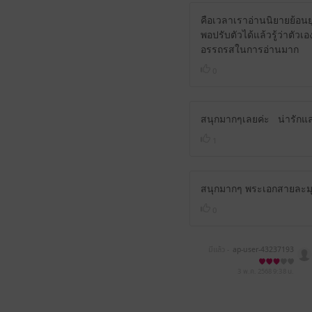
คือเวลาเราอ่านนิยายย้อนยุ
พอปรับตัวได้แล้วรู้ว่าตัวเ
อรรถรสในการอ่านมาก
0
สนุกมากๆเลยค่ะ น่ารักและ
1
สนุกมากๆ พระเอกสายละมุ
0
มีแล้ว -
ap-user-43237193
3 พ.ค. 2568
9:38 น.