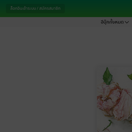
ล็อกอินเข้าระบบ / สมัครสมาชิก
อีบุ๊กทั้งหมด