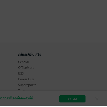
กลุ่มธุรกิจในเครือ
Central
OfficeMate
B2S
Power Buy
Supersports
Tops
Hytexts
ายการใช้คุกกี้ของเราที่นี่
ตกลง
สมัครขายอีบุ๊ก
วิธีการใช้งาน
ติดต่อเรา