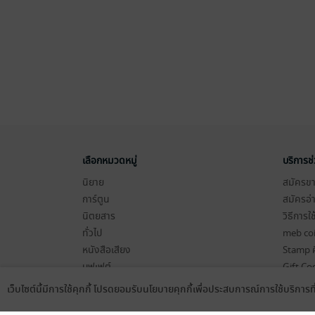
เลือกหมวดหมู่
บริการช
นิยาย
สมัครขาย
การ์ตูน
สมัครอ่
นิตยสาร
วิธีการใ
ทั่วไป
meb co
หนังสือเสียง
Stamp ค
บุฟเฟต์
Gift Co
เงื่อนไข
เว็บไซต์นี้มีการใช้คุกกี้ โปรดยอมรับนโยบายคุกกี้เพื่อประสบการณ์การใช้บริการ
Language
ดาวน์โหลดแอป
นโยบายค