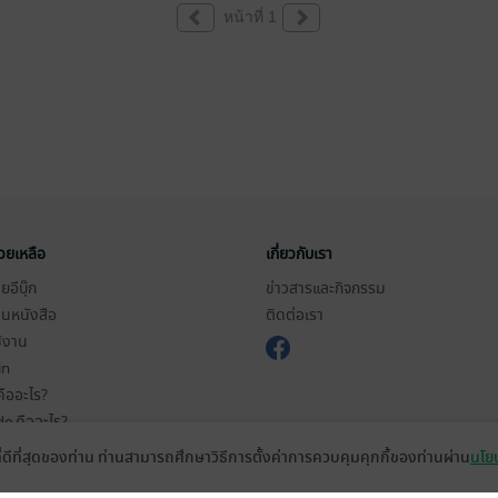
หน้าที่ 1
่วยเหลือ
เกี่ยวกับเรา
อีบุ๊ก
ข่าวสารและกิจกรรม
านหนังสือ
ติดต่อเรา
ช้งาน
in
ืออะไร?
de คืออะไร?
ในการใช้บริการ
ที่ดีที่สุดของท่าน ท่านสามารถศึกษาวิธีการตั้งค่าการควบคุมคุกกี้ของท่านผ่าน
นโยบ
วามเป็นส่วนตัว