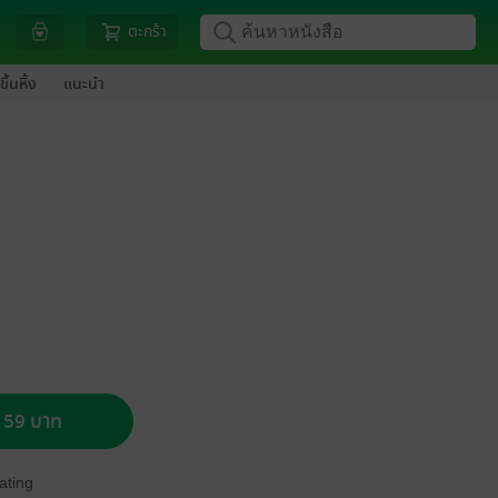
ตะกร้า
ขึ้นหิ้ง
แนะนำ
อ 59 บาท
ating