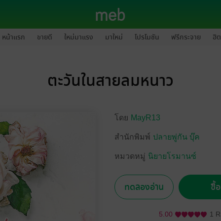
หน้าแรก
ขายดี
ใหม่มาแรง
มาใหม่
โปรโมชัน
ฟรีกระจาย
ฮิต
ตะวันในสายลมหนาว
โดย
MayR13
สำนักพิมพ์
ปลายพู่กัน บุ๊ค
หมวดหมู่
นิยายโรมานซ์
ทดลองอ่าน
ซื้
5.00
1 R