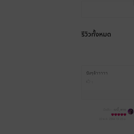
รีวิวทั้งหมด
ปังๆจ้าาาาา
1
มีแล้ว -
เบบี้_พาย
22 พ.ค. 2564
13:25 น.