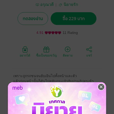
อรุณวตี
นิยายรัก
ทดลองอ่าน
ซื้อ 229 บาท
4.91
11 Rating
อยากได้
ซื้อเป็นของขวัญ
ติดตาม
แชร์
เพราะถูกรถชนจนยับเยินไปทั้งหน้าและตัว
แล้วก่อนหน้านั้นก็ดันไปสลับกระเป๋ากับปานอัปสรเข้า
แองเจล่าจึงฟื้นขึ้นมาเป็นเมีย “งานมิลเลอร์ เกรด A” ของ
ธันวา
“พูดได้เมื่อไรแม่จะฟ้องโรงพยาบาลให้ยับเลยคอยดู”
แต่สุดท้ายเธอก็ต้องตามธันวากลับบ้านอย่างเลี่ยงไม่ได้
แล้วเธอจะใช้ชีวิตต่อไปอย่างไรด้วยใบหน้าของคนอื่น
สามีคนอื่น ครอบครัวคนอื่น ครอบครัวที่ไม่มีใครต้อนรับ