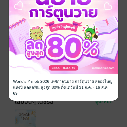
การกลับมาของเจ้าของใบหน้าสวยหวานนี้เลยสักคน
แม้แต่ธันวาผู้เป็นสามี “ปานอัปสร…เธอมันคือปีศาจ!!!”
โรแมนติก
แอบรัก
ครอบครัว
ซีรีส์
เมียปลอม
ประเภทไฟล์
pdf, epub
(สารบัญ)
วันที่วางขาย
02 ตุลาคม 2564
ความยาว
388 หน้า (≈ 61,501 คำ)
World's Y meb 2026 เทศกาลนิยาย การ์ตูนวาย สุดยิ่งใหญ่
ราคาปก
320 บาท (ประหยัด 28%)
แห่งปี ลดสุดฟิน สูงสุด 80% ตั้งแต่วันที่ 31 ก.ค. - 16 ส.ค.
69
เล่มอื่นๆ ในซีรีส์
ดูทั้งหมด