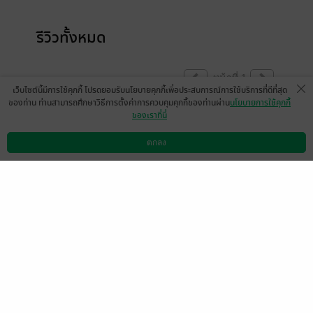
รีวิวทั้งหมด
หน้าที่ 1
เว็บไซต์นี้มีการใช้คุกกี้ โปรดยอมรับนโยบายคุกกี้เพื่อประสบการณ์การใช้บริการที่ดีที่สุด
ของท่าน ท่านสามารถศึกษาวิธีการตั้งค่าการควบคุมคุกกี้ของท่านผ่าน
นโยบายการใช้คุกกี้
ของเราที่นี่
สนุกมากค่าาาจะมีเรื่องของเตชินกับปานอัปสร
มั้ยค่ะอยากอ่านมาก🥰
ตกลง
ดาวน์โหลดแอป
วิธีการใช้งาน
ติดต่อเรา
มีแล้ว -
PMjAxNi0wNC0yNSAyM
1
Do1MjoxMg==
16 ก.พ. 2568
10:1 น.
ดู 1 ความเห็นย่อย
สนุกมากค่ะ เดี๋ยวตามเก็บเข้าชั้นเพิ่มอีกนะคะ
😍
มีแล้ว -
Jeus
1
2 ก.พ. 2566
9:56 น.
ดู 1 ความเห็นย่อย