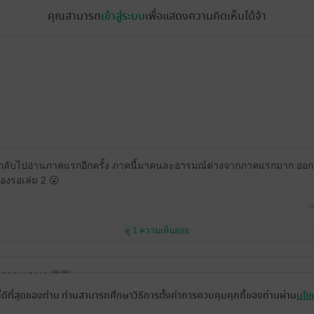
คุณสามารถ
เข้าสู่ระบบ
เพื่อแสดงความคิดเห็นได้จ้า
นกลับไปอ่านภาคแรกอีกครั้ง ภาคนี้มาคนละอารมณ์ต่างจากภาคแรกมาก ออกแ
้องรอเล่ม 2 😮
14
ดู 1 ความเห็นย่อย
แรกจบเองงง 🤩🤩
ที่ดีที่สุดของท่าน ท่านสามารถศึกษาวิธีการตั้งค่าการควบคุมคุกกี้ของท่านผ่าน
นโยบ
14