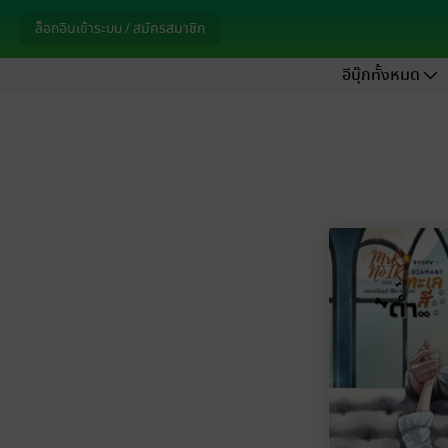
ล็อกอินเข้าระบบ / สมัครสมาชิก
อีบุ๊กทั้งหมด