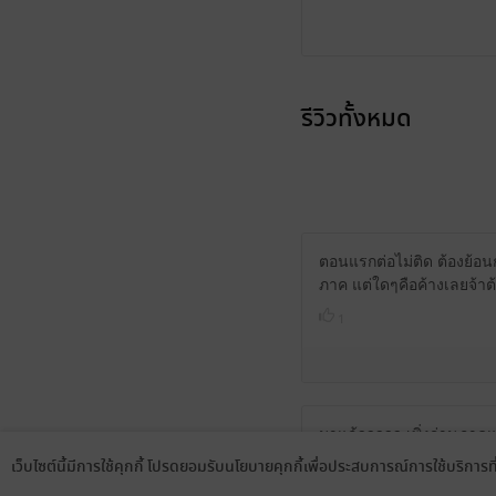
รีวิวทั้งหมด
ตอนแรกต่อไม่ติด ต้องย้อ
ภาค แต่ใดๆคือค้างเลยจ้าต
1
มาแล้ววววว เพิ่งอ่านภาค
เว็บไซต์นี้มีการใช้คุกกี้ โปรดยอมรับนโยบายคุกกี้เพื่อประสบการณ์การใช้บริการ
2
Language
ดาวน์โหลดแอป