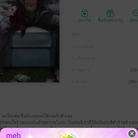
อยากได้
ซื้อเป็นของขวัญ
ติด
ซีรีส์
ประเภทไฟล์
วันที่วางขาย
ความยาว
310
ราคาปก
290 
งรัก" ผมไม่เคยเชื่อมันเลยจนได้เจอกับตัวเอง
รักคนใจร้ายแบบมันด้วยความโง่งม เป็นคนงี่เง่าที่ให้อภัยคนที่ทำร้ายตัวเอง
ปถึงรากโคน จดจำทุกอย่างได้แบบชัดเจนแต่กลับไม่หลาบจำ ต่อให้ดินกลบหน้า