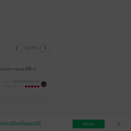
หน้าที่ 1
นวหวานเลย ดีทั้ง 2
มีแล้ว -
KIMYEONTAN0144
 ต.ค. 2564
17:31 น.
ฺBlackker
ายการใช้คุกกี้ของเราที่นี่
ตกลง
 ต.ค. 2564
13:50 น.
สมัครขายอีบุ๊ก
วิธีการใช้งาน
ติดต่อเรา