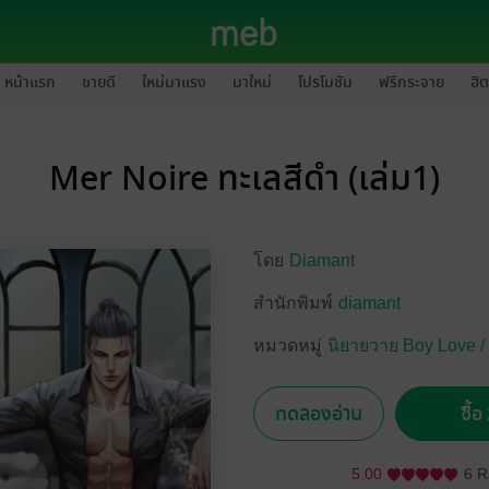
หน้าแรก
ขายดี
ใหม่มาแรง
มาใหม่
โปรโมชัน
ฟรีกระจาย
ฮิต
Mer Noire ทะเลสีดำ (เล่ม1)
โดย
Diamant
สำนักพิมพ์
diamant
หมวดหมู่
นิยายวาย Boy Love /
ทดลองอ่าน
ซื้
5.00
6 R