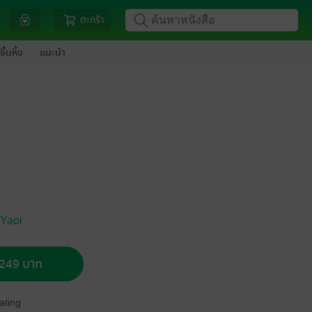
ตะกร้า
ขึ้นหิ้ง
แนะนำ
 Yaoi
อ 249 บาท
ating