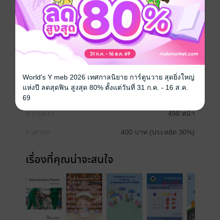
เนื้อหาเกี่ยวกับการรักษาพยาบาลโรคเบื้องต้นโดยอยู่ภาย
ใต้ขอบเขตที่สภาการพยาบาลกำหนดซึ่งจะทำให้ผู้อ่านได้
นำความรู้ไปประยุกต์ใช้ในการเรียนและการทำงานได้ดี
พยาบาล
อุดมศึกษา
ประเภทไฟล์
pdf
World's Y meb 2026 เทศกาลนิยาย การ์ตูนวาย สุดยิ่งใหญ่
แห่งปี ลดสุดฟิน สูงสุด 80% ตั้งแต่วันที่ 31 ก.ค. - 16 ส.ค.
วันที่วางขาย
10 มิถุนายน 2565
69
ความยาว
498 หน้า
ราคาปก
400 บาท (ประหยัด 30%)
เรื่องที่คุณน่าจะสนใจ