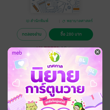
สำนักพิมพ์
พยาบาลศาสตร์
มหาวิทยาลัยเชียงใหม่
ทดลองอ่าน
ซื้อ 280 บาท
4.50
2 Rating
อยากได้
ซื้อเป็นของขวัญ
ติดตาม
แชร์
การรักษาโรคเบื้องต้นมิใช่การรักษาโรคแต่เป็นการรักษา
พยาบาลที่ต้องอาศัยการผสมผสานกลมกลืนศาสตร์และ
ศิลปะในการดูแลรักษาคนทั้งคนอย่างเป็นองค์รวม หนังสือ
การรักษาพยาบาลโรคเบื้องต้น เล่มนี้เป็นหนังสือที่รวบรวม