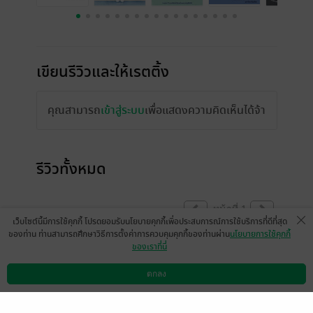
เขียนรีวิวและให้เรตติ้ง
คุณสามารถ
เข้าสู่ระบบ
เพื่อแสดงความคิดเห็นได้จ้า
รีวิวทั้งหมด
หน้าที่ 1
เว็บไซต์นี้มีการใช้คุกกี้ โปรดยอมรับนโยบายคุกกี้เพื่อประสบการณ์การใช้บริการที่ดีที่สุด
ของท่าน ท่านสามารถศึกษาวิธีการตั้งค่าการควบคุมคุกกี้ของท่านผ่าน
นโยบายการใช้คุกกี้
ของเราที่นี่
SIWAPONG7160
มีแล้ว -
MAY❤️5956
2 พ.ย. 2567
10:46 น.
11 มี.ค. 2566
14:50 น.
ตกลง
ดาวน์โหลดแอป
วิธีการใช้งาน
ติดต่อเรา