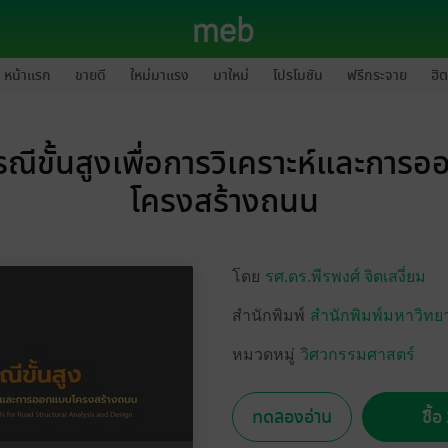
หน้าแรก
ขายดี
ใหม่มาแรง
มาใหม่
โปรโมชัน
ฟรีกระจาย
ฮิต
ธรณีขั้นสูงเพื่อการวิเคราะห์และการ
โครงสร้างถนน
โดย
รศ.ดร.พีรพงศ์ จิตเสงี่ยม
สำนักพิมพ์
สำนักพิมพ์มหาวิทยา
หมวดหมู่
วิศวกรรมศาสตร์
ทดลองอ่าน
ซื้