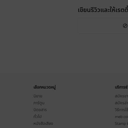
เขียนรีวิวและให้เรตติ
เลือกหมวดหมู่
บริการช
นิยาย
สมัครขาย
การ์ตูน
สมัครอ่
นิตยสาร
วิธีการใ
ทั่วไป
meb co
หนังสือเสียง
Stamp ค