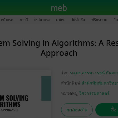
หน้าแรก
ขายดี
ใหม่มาแรง
มาใหม่
โปรโมชัน
ฟรีกระจาย
ฮิต
em Solving in Algorithms: A Re
Approach
โดย
รศ.ดร.สรรพวรรธน์ กันตะบ
สำนักพิมพ์
สำนักพิมพ์มหาวิทยา
หมวดหมู่
วิศวกรรมศาสตร์
ทดลองอ่าน
ซื้