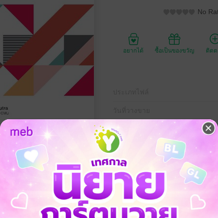
No Rat
อยากได้
ซื้อเป็นของขวัญ
ติด
ประเภทไฟล์
วันที่วางขาย
ความยาว
ราคาปก
erious researcher in theoretical computer science. The book exposes cri
he fields of algorithms and complexity that no other book has ever done.
f thinking that are so natural to the world's top computer scientists. Su