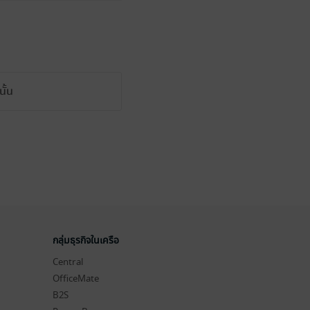
ั้น
กลุ่มธุรกิจในเครือ
Central
OfficeMate
B2S