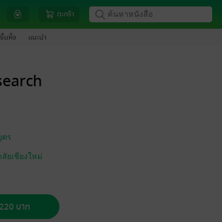
ตะกร้า
ขึ้นหิ้ง
แนะนำ
search
ุตร
ลัยเชียงใหม่
อ 220 บาท